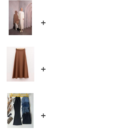
+
+
+