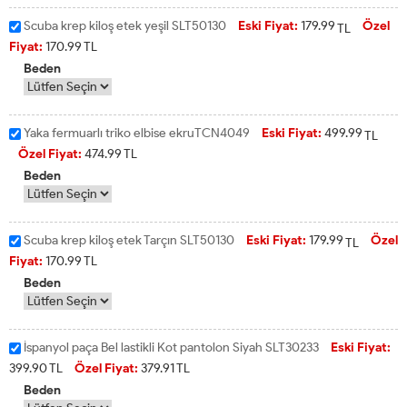
Scuba krep kiloş etek yeşil SLT50130
Eski Fiyat:
179.99
Özel
TL
Fiyat:
170.99
TL
Beden
Yaka fermuarlı triko elbise ekruTCN4049
Eski Fiyat:
499.99
TL
Özel Fiyat:
474.99
TL
Beden
Scuba krep kiloş etek Tarçın SLT50130
Eski Fiyat:
179.99
Özel
TL
Fiyat:
170.99
TL
Beden
İspanyol paça Bel lastikli Kot pantolon Siyah SLT30233
Eski Fiyat:
399.90
TL
Özel Fiyat:
379.91
TL
Beden