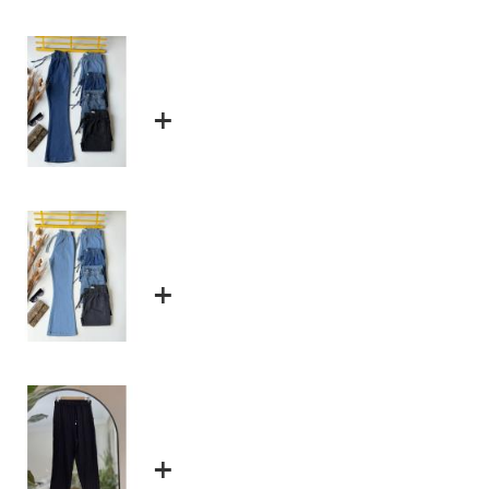
+
+
+