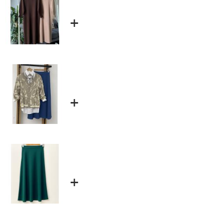
+
+
+