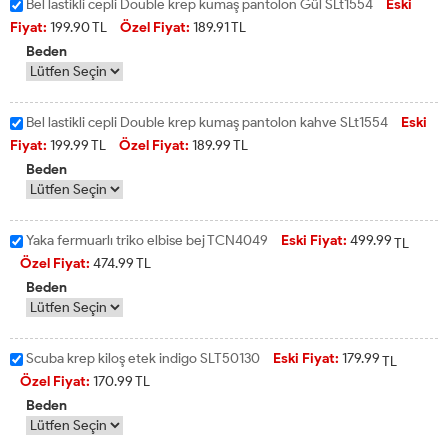
Bel lastikli cepli Double krep kumaş pantolon Gül SLt1554
Eski
Fiyat:
199.90
TL
Özel Fiyat:
189.91
TL
Beden
Bel lastikli cepli Double krep kumaş pantolon kahve SLt1554
Eski
Fiyat:
199.99
TL
Özel Fiyat:
189.99
TL
Beden
Yaka fermuarlı triko elbise bej TCN4049
Eski Fiyat:
499.99
TL
Özel Fiyat:
474.99
TL
Beden
Scuba krep kiloş etek indigo SLT50130
Eski Fiyat:
179.99
TL
Özel Fiyat:
170.99
TL
Beden