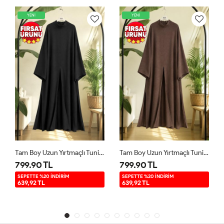
YENİ
YENİ
Tam Boy Uzun Yırtmaçlı Tunik Siyah YR9580
Tam Boy Uzun Yırtmaçlı Tunik Kahverengi YR9580
799.90 TL
799.90 TL
SEPETTE %20 İNDİRİM
SEPETTE %20 İNDİRİM
639,92 TL
639,92 TL