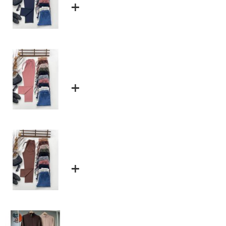
+
+
+