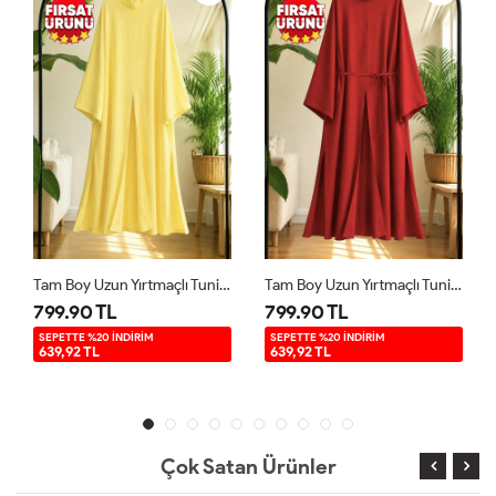
Tam Boy Uzun Yırtmaçlı Tunik Sarı YR9580
Tam Boy Uzun Yırtmaçlı Tunik Kırmızı YR9580
799.90 TL
799.90 TL
SEPETTE %20 İNDİRİM
SEPETTE %20 İNDİRİM
639,92 TL
639,92 TL
Çok Satan Ürünler