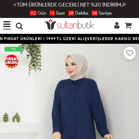
⭐TÜM ÜRÜNLERDE GECERLİ NET %20 İNDİRİM🎉
02
Gün
13
Saat
28
Dakika
57
Saniye
menü
RSAT ÜRÜNLERİ ! 1999 TL ÜZERİ ALIŞVERİŞLERDE KARGO BEDAV
YENİ