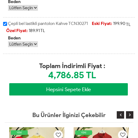
Beden
Çepli bel lastikli pantolon Kahve TCN30271
Eski Fiyat:
199.90
TL
Özel Fiyat:
189.91
TL
Beden
Toplam İndirimli Fiyat :
4,786.85
TL
Bu Ürünler İlginizi Çekebilir
YENİ
YENİ