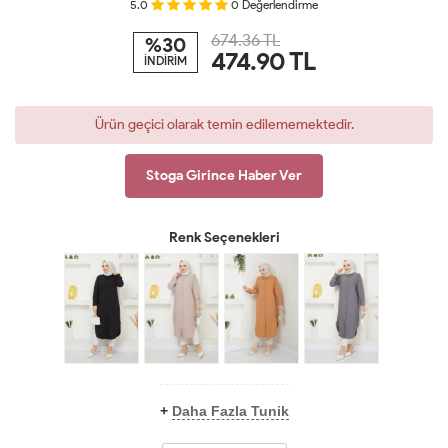
5.0
0
Değerlendirme
674.36 TL
%30
474.90
TL
İNDİRİM
Ürün geçici olarak temin edilememektedir.
Stoga Girince Haber Ver
Renk Seçenekleri
+
Daha Fazla Tunik