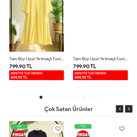
Tam Boy Uzun Yırtmaçlı Tunik Sarı YR9580
Tam Boy Uzun Yırtmaçlı Tunik Mavi YR9580
799.90 TL
799.90 TL
SEPETTE %20 İNDİRİM
SEPETTE %20 İNDİRİM
639,92 TL
639,92 TL
Çok Satan Ürünler
YENİ
YENİ