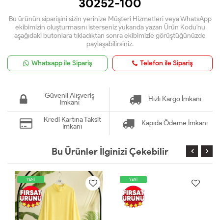
30252-100
Bu ürünün siparişini sizin yerinize Müşteri Hizmetleri veya WhatsApp
ekibimizin oluşturmasını isterseniz yukarıda yazan Ürün Kodu'nu
aşağıdaki butonlara tıkladıktan sonra ekibimizle görüştüğünüzde
paylaşabilirsiniz.
Whatsapp ile Sipariş
Telefon ile Sipariş
Güvenli Alışveriş
Hızlı Kargo İmkanı
İmkanı
Kredi Kartına Taksit
Kapıda Ödeme İmkanı
İmkanı
Bu Ürünler İlginizi Çekebilir
YENİ
YENİ