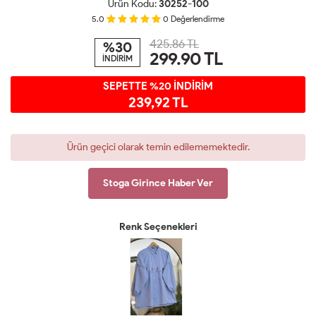
Ürün Kodu:
30252-100
5.0
0
Değerlendirme
425.86 TL
%30
299.90
TL
İNDİRİM
SEPETTE %20 İNDİRİM
239,92 TL
Ürün geçici olarak temin edilememektedir.
Stoga Girince Haber Ver
Renk Seçenekleri