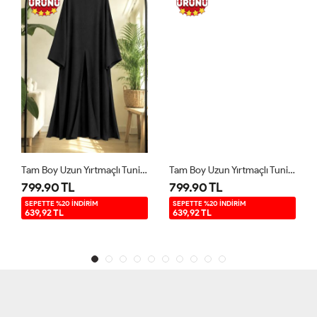
Tam Boy Uzun Yırtmaçlı Tunik Siyah YR9580
Tam Boy Uzun Yırtmaçlı Tunik Kahverengi YR9580
799.90 TL
799.90 TL
SEPETTE %20 İNDİRİM
SEPETTE %20 İNDİRİM
639,92 TL
639,92 TL