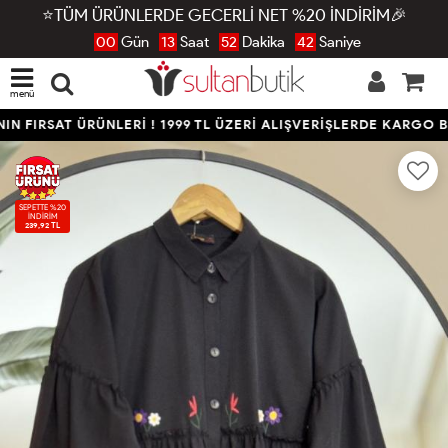
⭐TÜM ÜRÜNLERDE GECERLİ NET %20 İNDİRİM🎉
00
Gün
13
Saat
52
Dakika
42
Saniye
menü
 FIRSAT ÜRÜNLERİ ! 1999 TL ÜZERİ ALIŞVERİŞLERDE KARGO BE
SEPETTE %20
İNDİRİM
239,92 TL