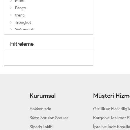
Mont
Panço
trenc
Trençkot
Yağmurluk
Yelek
Filtreleme
Kurumsal
Müşteri Hizme
Hakkımızda
Gizlilik ve Kvkk Bilgil
Sıkça Sorulan Sorular
Kargo ve Teslimat Bil
Sipariş Takibi
İptal ve İade Koşulla