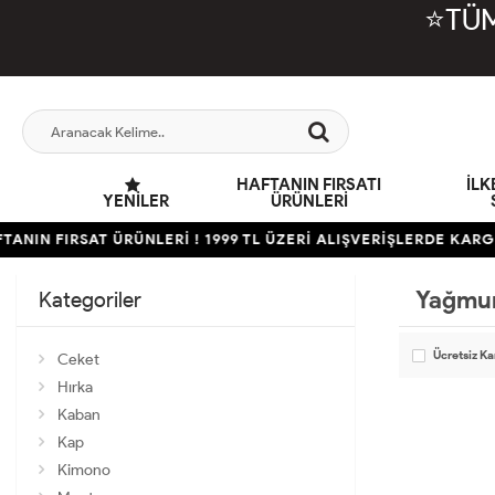
⭐TÜM
HAFTANIN FIRSATI
İL
YENILER
ÜRÜNLERİ
ANIN FIRSAT ÜRÜNLERİ ! 1999 TL ÜZERİ ALIŞVERİŞLERDE KAR
Yağmur
Kategoriler
Ücretsiz K
Ceket
Hırka
Kaban
Kap
Kimono