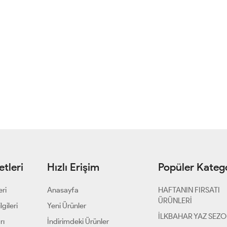
tleri
Hızlı Erişim
Popüler Katego
eri
Anasayfa
HAFTANIN FIRSATI
ÜRÜNLERİ
gileri
Yeni Ürünler
İLKBAHAR YAZ SEZ
rı
İndirimdeki Ürünler