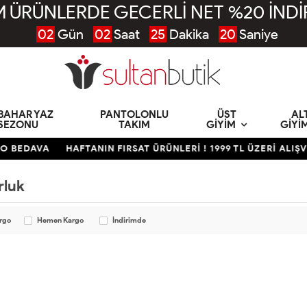
 ÜRÜNLERDE GECERLİ NET %20 İNDİ
02
Gün
02
Saat
25
Dakika
19
Saniye
KBAHAR YAZ
PANTOLONLU
ÜST
AL
SEZONU
TAKIM
GIYIM
GIYI
GO BEDAVA
HAFTANIN FIRSAT ÜRÜNLERİ ! 1999 TL ÜZERİ ALI
luk
argo
Hemen Kargo
İndirimde