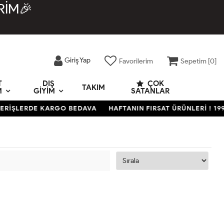
RİM🎉
Giriş Yap
Favorilerim
Sepetim [
0
]
T
DIŞ
ÇOK
TAKIM
M
GIYIM
SATANLAR
ŞVERİŞLERDE KARGO BEDAVA
HAFTANIN FIRSAT ÜRÜNLERİ ! 19