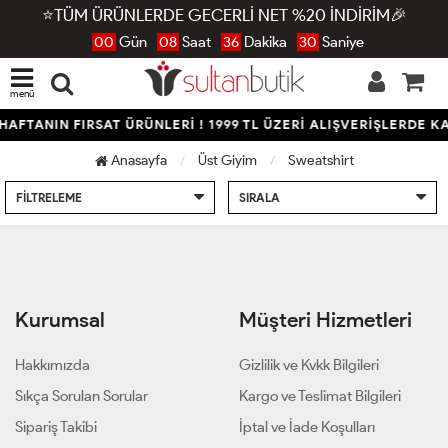
⭐TÜM ÜRÜNLERDE GECERLİ NET %20 İNDİRİM🎉
00
Gün
08
Saat
36
Dakika
30
Saniye
menü
HAFTANIN FIRSAT ÜRÜNLERİ ! 1999 TL ÜZERİ ALIŞVERİŞLERDE 
Anasayfa
Üst Giyim
Sweatshirt
FILTRELEME
SIRALA
Kurumsal
Müşteri Hizmetleri
Hakkımızda
Gizlilik ve Kvkk Bilgileri
Sıkça Sorulan Sorular
Kargo ve Teslimat Bilgileri
Sipariş Takibi
İptal ve İade Koşulları