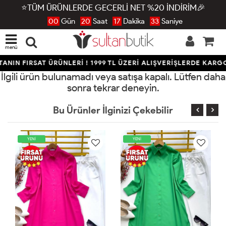
⭐TÜM ÜRÜNLERDE GECERLİ NET %20 İNDİRİM🎉
00
Gün
20
Saat
17
Dakika
33
Saniye
menü
ANIN FIRSAT ÜRÜNLERİ ! 1999 TL ÜZERİ ALIŞVERİŞLERDE KARG
İlgili ürün bulunamadı veya satışa kapalı. Lütfen daha
sonra tekrar deneyin.
Bu Ürünler İlginizi Çekebilir
YENİ
YENİ