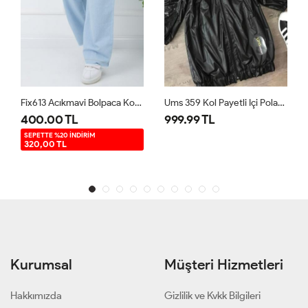
Fix613 Acıkmavi Bolpaca Kot Pantolon Acıkmavi
Ums 359 Kol Payetli Içi Polarlı Mont Siyah
999.99 TL
250.00 TL
Kurumsal
Müşteri Hizmetleri
Hakkımızda
Gizlilik ve Kvkk Bilgileri