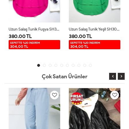
Uzun Salaş Tunik Fuşya SH3092
Uzun Salaş Tunik Yeşil SH3092
Uzun Salaş Tunik Beyaz SH3092
380.00 TL
380.00 TL
SEPETTE %20 İNDİRİM
SEPETTE %20 İNDİRİM
304,00 TL
304,00 TL
Çok Satan Ürünler