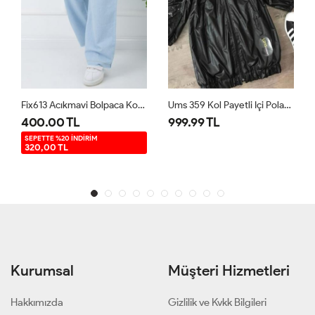
Fix613 Acıkmavi Bolpaca Kot Pantolon Acıkmavi
Ums 359 Kol Payetli Içi Polarlı Mont Siyah
400.00 TL
999.99 TL
SEPETTE %20 İNDİRİM
320,00 TL
Kurumsal
Müşteri Hizmetleri
Hakkımızda
Gizlilik ve Kvkk Bilgileri