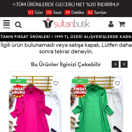
⭐TÜM ÜRÜNLERDE GECERLİ NET %20 İNDİRİM🎉
01
Gün
05
Saat
39
Dakika
42
Saniye
menü
ANIN FIRSAT ÜRÜNLERİ ! 1999 TL ÜZERİ ALIŞVERİŞLERDE KARG
İlgili ürün bulunamadı veya satışa kapalı. Lütfen daha
sonra tekrar deneyin.
Bu Ürünler İlginizi Çekebilir
YENİ
YENİ