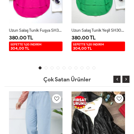
Uzun Salaş Tunik Fuşya SH3092
Uzun Salaş Tunik Yeşil SH3092
380.00 TL
380.00 TL
3
SEPETTE %20 İNDİRİM
SEPETTE %20 İNDİRİM
S
304,00 TL
304,00 TL
Çok Satan Ürünler