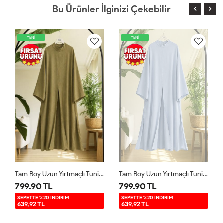
Bu Ürünler İlginizi Çekebilir
YENİ
YENİ
Tam Boy Uzun Yırtmaçlı Tunik Yeşil YR9580
Tam Boy Uzun Yırtmaçlı Tunik Mavi YR9580
799.90 TL
799.90 TL
SEPETTE %20 İNDİRİM
SEPETTE %20 İNDİRİM
639,92 TL
639,92 TL