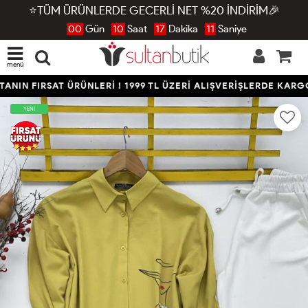
⭐TÜM ÜRÜNLERDE GECERLİ NET %20 İNDİRİM🎉
00
Gün
10
Saat
17
Dakika
10
Saniye
menü
NIN FIRSAT ÜRÜNLERİ ! 1999 TL ÜZERİ ALIŞVERİŞLERDE KARGO
YENİ