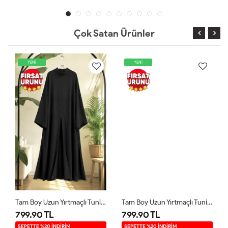
Çok Satan Ürünler
YENİ
YENİ
Tam Boy Uzun Yırtmaçlı Tunik Siyah YR9580
Tam Boy Uzun Yırtmaçlı Tunik Kahverengi YR9580
799.90 TL
799.90 TL
SEPETTE %20 İNDİRİM
SEPETTE %20 İNDİRİM