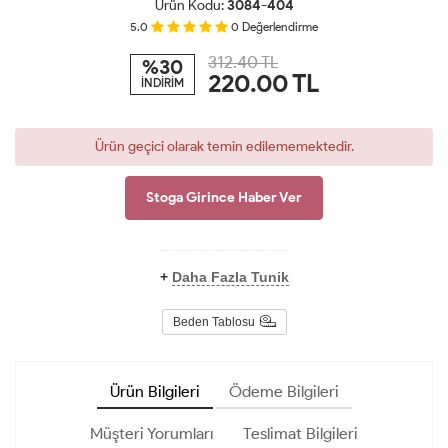
Ürün Kodu:
3084-404
5.0
0
Değerlendirme
312.40 TL
%30
220.00
TL
İNDİRİM
Ürün geçici olarak temin edilememektedir.
Stoga Girince Haber Ver
+
Daha Fazla Tunik
Beden Tablosu
Ürün Bilgileri
Ödeme Bilgileri
Müşteri Yorumları
Teslimat Bilgileri