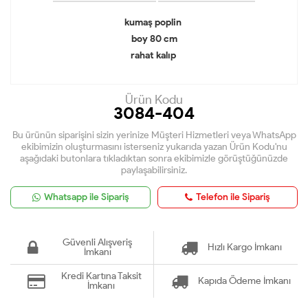
kumaş poplin
boy 80 cm
rahat kalıp
Ürün Kodu
3084-404
Bu ürünün siparişini sizin yerinize Müşteri Hizmetleri veya WhatsApp
ekibimizin oluşturmasını isterseniz yukarıda yazan Ürün Kodu'nu
aşağıdaki butonlara tıkladıktan sonra ekibimizle görüştüğünüzde
paylaşabilirsiniz.
Whatsapp ile Sipariş
Telefon ile Sipariş
Güvenli Alışveriş
Hızlı Kargo İmkanı
İmkanı
Kredi Kartına Taksit
Kapıda Ödeme İmkanı
İmkanı