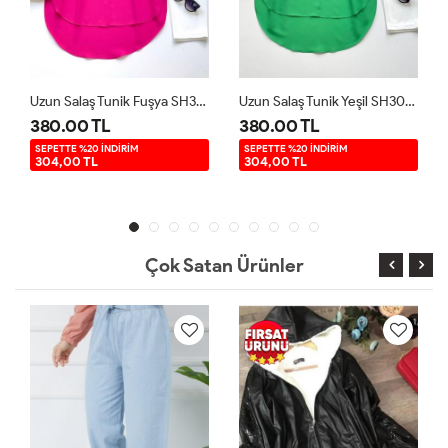
 Tunik Fuşya SH3092
Uzun Salaş Tunik Yeşil SH3092
Uzun Salaş Tunik Beyaz SH3092
380.00 TL
380.00 TL
SEPETTE %20 İNDİRİM
SEPETTE %20 İNDİRİM
304,00 TL
304,00 TL
Çok Satan Ürünler