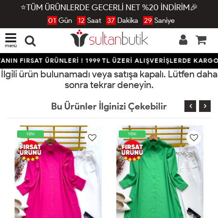
⭐TÜM ÜRÜNLERDE GECERLİ NET %20 İNDİRİM🎉
01
Gün
12
Saat
37
Dakika
29
Saniye
menü
NIN FIRSAT ÜRÜNLERİ ! 1999 TL ÜZERİ ALIŞVERİŞLERDE KARGO
İlgili ürün bulunamadı veya satışa kapalı. Lütfen daha
sonra tekrar deneyin.
Bu Ürünler İlginizi Çekebilir
YENİ
YENİ