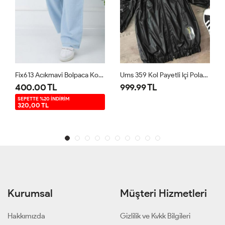
Fix613 Acıkmavi Bolpaca Kot Pantolon Acıkmavi
Ums 359 Kol Payetli Içi Polarlı Mont Siyah
Bolpaça Dabil Krep Kumaş Pantolon Lacivert FİX1591
999.99 TL
250.00 TL
Kurumsal
Müşteri Hizmetleri
Hakkımızda
Gizlilik ve Kvkk Bilgileri