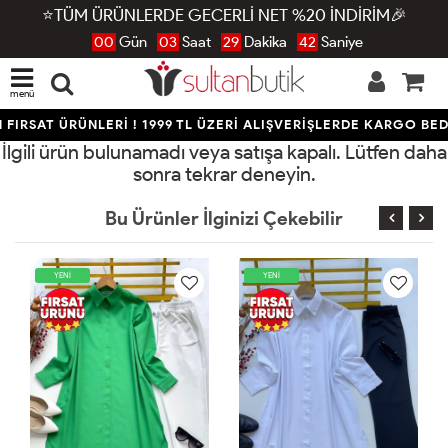
⭐TÜM ÜRÜNLERDE GECERLİ NET %20 İNDİRİM🎉
00
Gün
03
Saat
29
Dakika
42
Saniye
menü
FIRSAT ÜRÜNLERİ ! 1999 TL ÜZERİ ALIŞVERİŞLERDE KARGO BED
İlgili ürün bulunamadı veya satışa kapalı. Lütfen daha
sonra tekrar deneyin.
Bu Ürünler İlginizi Çekebilir
YENİ
YENİ