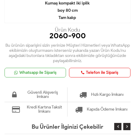
Kumaş kompakt iki iplik
boy 80 cm
Tam kalıp
Ürün Kodu
2060-900
Bu ürünün siparişini sizin yerinize Müşteri Hizmetleri veya WhatsApp
ekibimizin oluşturmasını isterseniz yukarıda yazan Ürün Kodu'nu
aşağıdaki butonlara tıkladıktan sonra ekibimizle görüştüğünüzde
paylaşabilirsiniz.
Whatsapp ile Sipariş
Telefon ile Sipariş
Güvenli Alışveriş
Hızlı Kargo İmkanı
İmkanı
Kredi Kartına Taksit
Kapıda Ödeme İmkanı
İmkanı
Bu Ürünler İlginizi Çekebilir