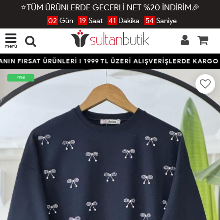
⭐TÜM ÜRÜNLERDE GECERLİ NET %20 İNDİRİM🎉
02
Gün
19
Saat
41
Dakika
53
Saniye
menü
IN FIRSAT ÜRÜNLERİ ! 1999 TL ÜZERİ ALIŞVERİŞLERDE KARGO 
YENİ