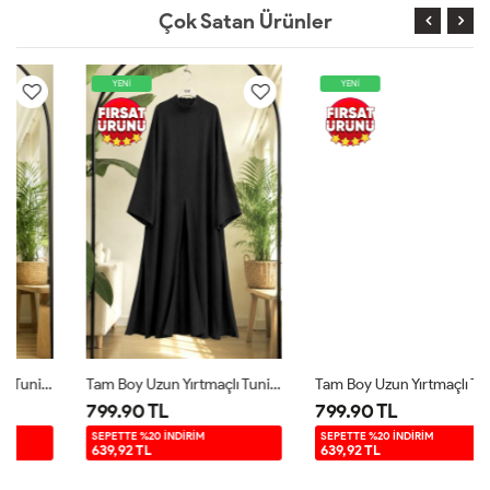
Çok Satan Ürünler
YENİ
YENİ
Tam Boy Uzun Yırtmaçlı Tunik Siyah YR9580
Tam Boy Uzun Yırtmaçlı Tunik Kahverengi YR9580
799.90 TL
799.90 TL
SEPETTE %20 İNDİRİM
SEPETTE %20 İNDİRİM
639,92 TL
639,92 TL