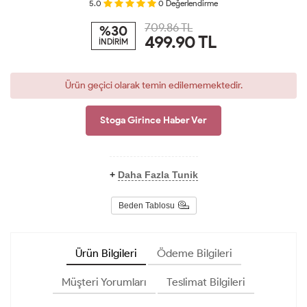
5.0
0
Değerlendirme
709.86 TL
%30
499.90
TL
İNDİRİM
Ürün geçici olarak temin edilememektedir.
Stoga Girince Haber Ver
+
Daha Fazla Tunik
Beden Tablosu
Ürün Bilgileri
Ödeme Bilgileri
Müşteri Yorumları
Teslimat Bilgileri