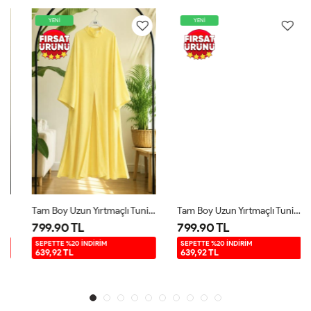
YENİ
YENİ
Tam Boy Uzun Yırtmaçlı Tunik Sarı YR9580
Tam Boy Uzun Yırtmaçlı Tunik Kırmızı YR9580
799.90 TL
799.90 TL
SEPETTE %20 İNDİRİM
SEPETTE %20 İNDİRİM
639,92 TL
639,92 TL