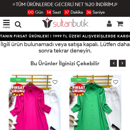
⭐TÜM ÜRÜNLERDE GECERLİ NET %20 İNDİRİM🎉
00
Gün
14
Saat
37
Dakika
36
Saniye
menü
ANIN FIRSAT ÜRÜNLERİ ! 1999 TL ÜZERİ ALIŞVERİŞLERDE KARG
İlgili ürün bulunamadı veya satışa kapalı. Lütfen daha
sonra tekrar deneyin.
Bu Ürünler İlginizi Çekebilir
YENİ
YENİ