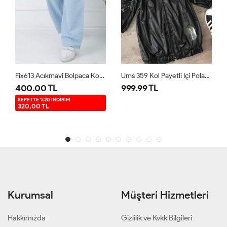
Fix613 Acıkmavi Bolpaca Kot Pantolon Acıkmavi
Ums 359 Kol Payetli Içi Polarlı Mont Siyah
400.00 TL
999.99 TL
SEPETTE %20 İNDİRİM
320,00 TL
Kurumsal
Müşteri Hizmetleri
Hakkımızda
Gizlilik ve Kvkk Bilgileri