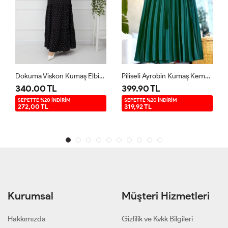
aş Elbise Siyah UMS956
Piliseli Ayrobin Kumaş Kemerli Elbise Yeşil HBS30210
Damla Dokuma Viskon Elbise Narçiçeği Ums 703
399.90 TL
200.00 TL
SEPETTE %20 İNDİRİM
SEPETTE %20 İNDİRİM
319,92 TL
160,00 TL
Kurumsal
Müşteri Hizmetleri
Hakkımızda
Gizlilik ve Kvkk Bilgileri