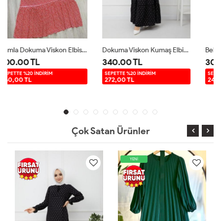
Dokuma Viskon Kumaş Elbise Siyah UMS956
Belden Büzgülü Keten Ayrobin Elbise Fuşya HBS3068
340.00 TL
300.00 TL
SEPETTE %20 İNDİRİM
SEPETTE %20 İNDİRİM
272,00 TL
240,00 TL
Çok Satan Ürünler
YENİ