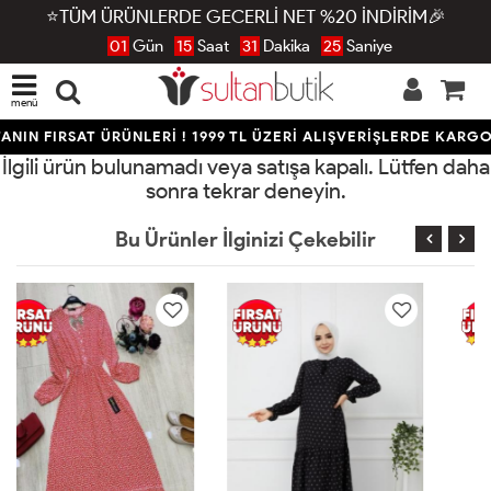
⭐TÜM ÜRÜNLERDE GECERLİ NET %20 İNDİRİM🎉
01
Gün
15
Saat
31
Dakika
24
Saniye
menü
NIN FIRSAT ÜRÜNLERİ ! 1999 TL ÜZERİ ALIŞVERİŞLERDE KARGO
İlgili ürün bulunamadı veya satışa kapalı. Lütfen daha
sonra tekrar deneyin.
Bu Ürünler İlginizi Çekebilir