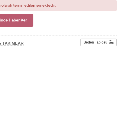
i olarak temin edilememektedir.
ince Haber Ver
Beden Tablosu
la TAKIMLAR