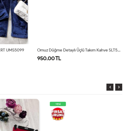
ERT UMS5099
Omuz Düğme Detaylı Üçlü Takım Kahve SLT50118
950.00 TL
8
YENİ