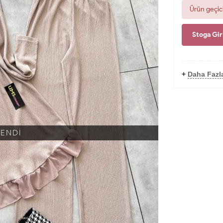
Ürün geçic
Stoga Gir
+
Daha Faz
KENDİ