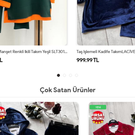
Kapşonlu Manşet Renkli Ikili Takım Yeşil SLT30125
Taş Işlemeli Kadife TakımLACİV
999.99 TL
Çok Satan Ürünler
YENİ