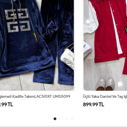
 Kadife TakımLACİVERT UMS5099
899.99 TL