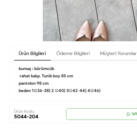
Ürün Bilgileri
Ödeme Bilgileri
Müşteri Yorumlar
kumaş : bürümcük
rahat kalıp. Tunik boy 85 cm
pantolon 98 cm
beden 1:(36-38) 2 :(40) 3:(42-44) 4:(46)
Ürün Kodu
Wh
5044-204