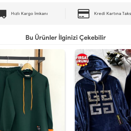
Hızlı Kargo İmkanı
Kredi Kartına Taks
Bu Ürünler İlginizi Çekebilir