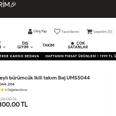
RİM🎉
Giriş Yap
Favorilerim
Sepetim [
0
]
T
DIŞ
ÇOK
TAKIM
M
GIYIM
SATANLAR
DE KARGO BEDAVA
HAFTANIN FIRSAT ÜRÜNLERİ ! 1999 TL ÜZE
taylı bürümcük ikili takım Bej UMS5044
044-204
0
Değerlendirme
26.00 TL
300.00
TL