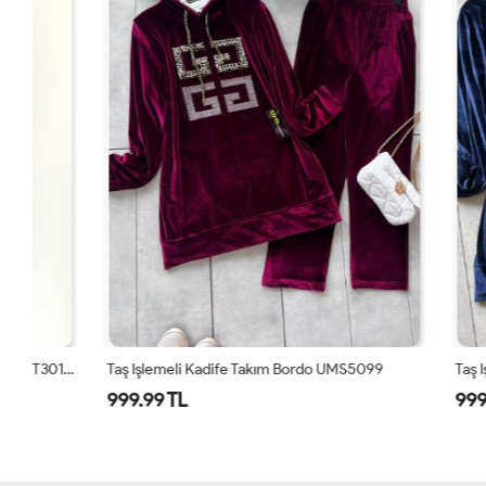
Kapşonlu Manşet Renkli Ikili Takım Yeşil SLT30125
Taş Işlemeli Kadife Takım Bordo UMS5099
Taş Işlemeli
999.99 TL
999.99 TL