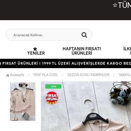
⭐TÜM
HAFTANIN FIRSATI
İL
YENILER
ÜRÜNLERİ
AT ÜRÜNLERİ ! 1999 TL ÜZERİ ALIŞVERİŞLERDE KARGO BEDAVA
Anasayfa
YENİ YILA ÖZEL
SEZON SONU İNDİRİMLERİ
TAKIML
YENİ