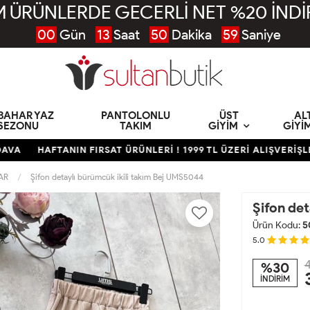
 ÜRÜNLERDE GECERLİ NET %20 İNDİ
00
Gün
13
Saat
50
Dakika
58
Saniye
KBAHAR YAZ
PANTOLONLU
ÜST
AL
SEZONU
TAKIM
GIYIM
GIYI
HAFTANIN FIRSAT ÜRÜNLERİ ! 1999 TL ÜZERİ ALIŞVERİŞLER
AR
Şifon detaylı bürümcük ikili takım Bej UMS5044
Şifon de
Ürün Kodu:
5
5.0
4
%30
İNDİRİM