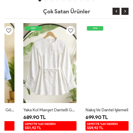
Çok Satan Ürünler
YENİ
YENİ
Yaka Kol Manşet Dantelli Gömlek Beyaz TB8081
Nakış Ve Dantel Işlemeli Gömlek Yeşil TB8095
689.90 TL
699.90 TL
SEPETTE %20 İNDİRİM
SEPETTE %20 İNDİRİM
551,92 TL
559,92 TL