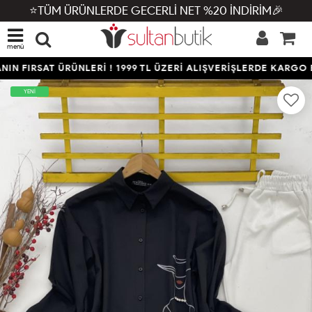
⭐TÜM ÜRÜNLERDE GECERLİ NET %20 İNDİRİM🎉
menü
N FIRSAT ÜRÜNLERİ ! 1999 TL ÜZERİ ALIŞVERİŞLERDE KARGO B
YENİ