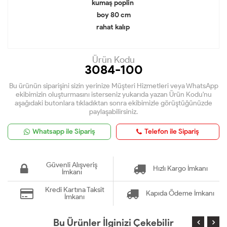
kumaş poplin
boy 80 cm
rahat kalıp
Ürün Kodu
3084-100
Bu ürünün siparişini sizin yerinize Müşteri Hizmetleri veya WhatsApp
ekibimizin oluşturmasını isterseniz yukarıda yazan Ürün Kodu'nu
aşağıdaki butonlara tıkladıktan sonra ekibimizle görüştüğünüzde
paylaşabilirsiniz.
Whatsapp ile Sipariş
Telefon ile Sipariş
Güvenli Alışveriş
Hızlı Kargo İmkanı
İmkanı
Kredi Kartına Taksit
Kapıda Ödeme İmkanı
İmkanı
Bu Ürünler İlginizi Çekebilir