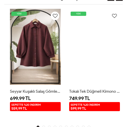
YENİ
YENİ
Seyyar Kuşaklı Salaş Gömlek Tunik Bordo BK9521
Tokalı Tek Düğmeli Kimono Gömlek Yağyeşil BK9581
699.99 TL
749.99 TL
SEPETTE %20 İNDİRİM
SEPETTE %20 İNDİRİM
559,99 TL
599,99 TL