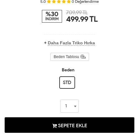
5.0
0
Değerlendirme
709.99 TL
%30
499.99
TL
İNDİRİM
+
Daha Fazla Triko Hırka
Beden Tablosu
Beden
STD
SEPETE EKLE