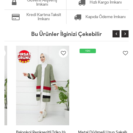
Güvenli Alışveriş
Hızlı Kargo İmkanı
İmkanı
Kredi Kartına Taksit
Kapıda Ödeme İmkanı
İmkanı
Bu Ürünler İlginizi Çekebilir
YENİ
Balonkol Renkşeritli Triko Hırka Mintyeşili1191
Metal Düğmeli Uzun Sakallı Hırka Kahverengi SLT8052