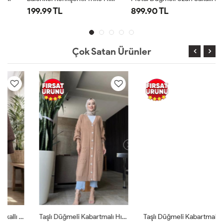
199.99 TL
899.90 TL
Çok Satan Ürünler
Taşlı Düğmeli Kabartmalı Hırka Camel TCN4051
Taşlı Düğmeli Kabartmalı Hırka Beyaz TCN4051