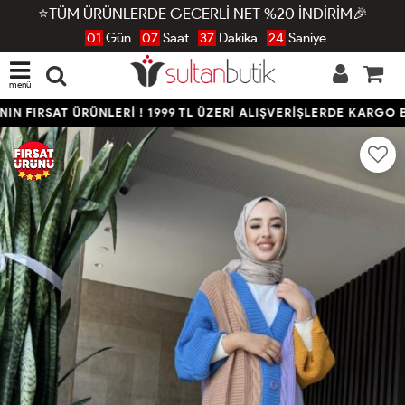
⭐TÜM ÜRÜNLERDE GECERLİ NET %20 İNDİRİM🎉
01
Gün
07
Saat
37
Dakika
23
Saniye
menü
N FIRSAT ÜRÜNLERİ ! 1999 TL ÜZERİ ALIŞVERİŞLERDE KARGO B