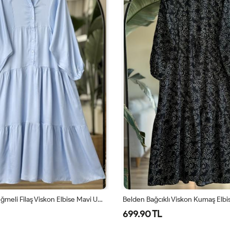
Patlı Yarım Düğmeli Filaş Viskon Elbise Mavi UMS50291
699.90 TL