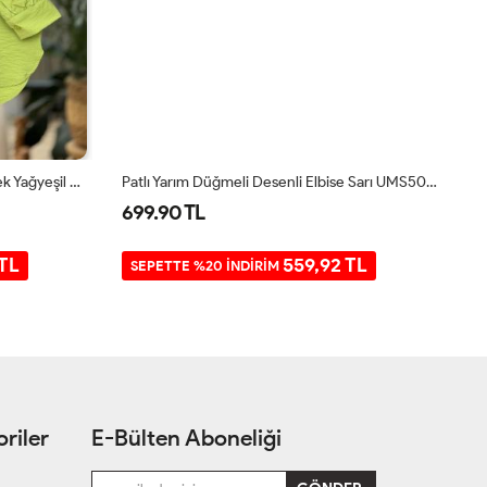
Yaka Fırfırlı Ve Bağcıklı Tunik Gömlek Yağyeşil NEW30299
Patlı Yarım Düğmeli Desenli Elbise Sarı UMS50281
Ri
699.90 TL
4
 TL
559,92 TL
SEPETTE %20 İNDİRİM
riler
E-Bülten Aboneliği