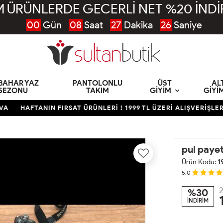
 ÜRÜNLERDE GECERLİ NET %20 İNDİ
00
Gün
08
Saat
27
Dakika
25
Saniye
KBAHAR YAZ
PANTOLONLU
ÜST
AL
SEZONU
TAKIM
GIYIM
GIYI
AFTANIN FIRSAT ÜRÜNLERİ ! 1999 TL ÜZERİ ALIŞVERİŞLERDE 
pul payet
Ürün Kodu:
1
5.0
2
%30
İNDİRİM