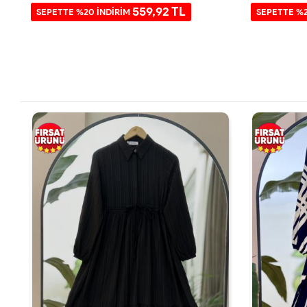
559,92 TL
SEPETTE %20 İNDİRİM
SEPETTE %2