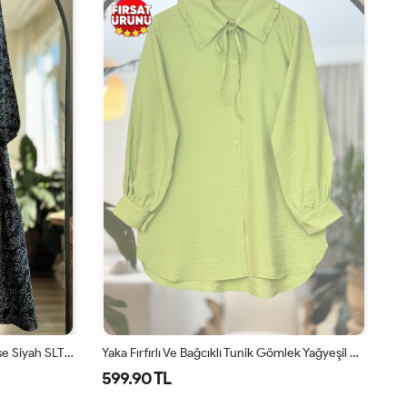
Belden Bağcıklı Viskon Kumaş Elbise Siyah SLT30323
Yaka Fırfırlı Ve Bağcıklı Tunik Gömlek Yağyeşil NEW30299
599.90 TL
5