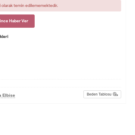
i olarak temin edilememektedir.
ince Haber Ver
leri
Beden Tablosu
 Elbise