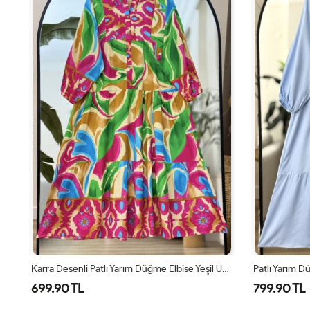
Beroş Dijital Baskılı Kemerli Viskon Elbise Indigo UMSK50251
Karra Desenli Patlı Yarım Düğme Elbise Yeşil UMS50143
699.90 TL
799.90 TL