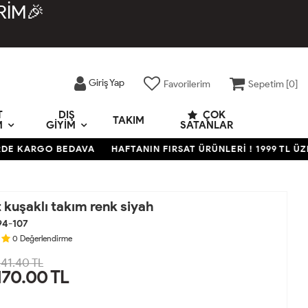
RİM🎉
Giriş Yap
Favorilerim
Sepetim [
0
]
T
DIŞ
ÇOK
TAKIM
M
GIYIM
SATANLAR
KARGO BEDAVA
HAFTANIN FIRSAT ÜRÜNLERİ ! 1999 TL ÜZERİ 
 kuşaklı takım renk siyah
94-107
0
Değerlendirme
41.40 TL
170.00
TL