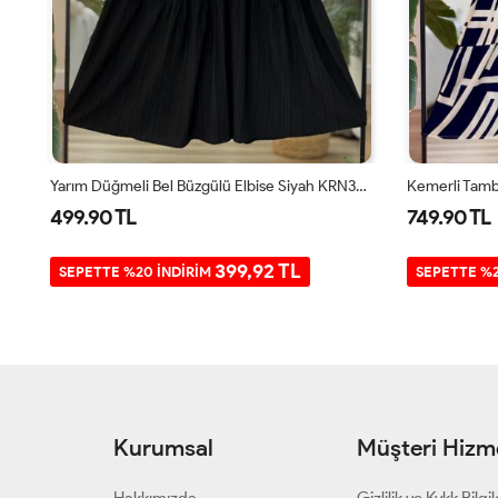
5
Yarım Düğmeli Bel Büzgülü Elbise Siyah KRN30261
499.90 TL
749.90 TL
399,92 TL
SEPETTE %20 İNDİRİM
SEPETTE %2
Kurumsal
Müşteri Hizme