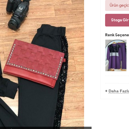
Ürün geçic
Stoga Gir
Renk Seçenek
+
Daha Fazla