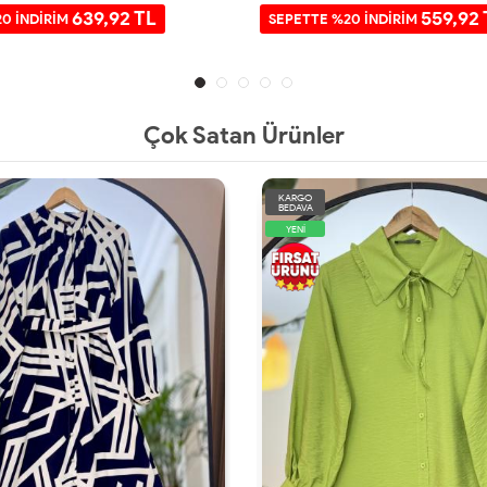
639,92 TL
559,92 
0 İNDİRİM
SEPETTE %20 İNDİRİM
Çok Satan Ürünler
KARGO
BEDAVA
YENİ