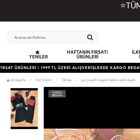
⭐TÜM
HAFTANIN FIRSATI
İL
YENILER
ÜRÜNLERİ
ÜRÜNLERİ ! 1999 TL ÜZERİ ALIŞVERİŞLERDE KARGO BEDAVA
H
Anasayfa
Üst Giyim
Elbise
pul payet kuşaklı takım renk siyah
KARGO
BEDAVA