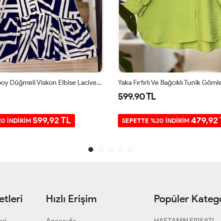
Kemerli Tamboy Düğmeli Viskon Elbise Lacivert UMS50167
599.90 TL
599,92 TL
479,92
0 İNDİRİM
SEPETTE %20 İNDİRİM
tleri
Hızlı Erişim
Popüler Katego