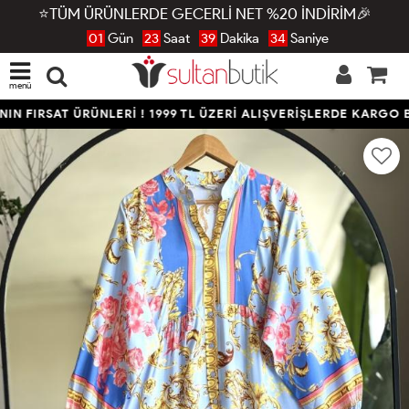
⭐TÜM ÜRÜNLERDE GECERLİ NET %20 İNDİRİM🎉
01
Gün
23
Saat
39
Dakika
33
Saniye
menü
N FIRSAT ÜRÜNLERİ ! 1999 TL ÜZERİ ALIŞVERİŞLERDE KARGO B