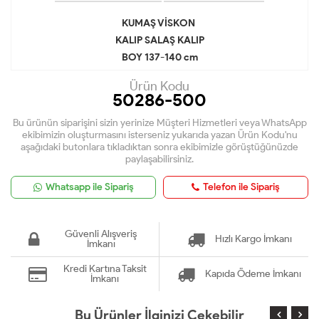
KUMAŞ VİSKON
KALIP SALAŞ KALIP
BOY 137-140 cm
Ürün Kodu
50286-500
Bu ürünün siparişini sizin yerinize Müşteri Hizmetleri veya WhatsApp
ekibimizin oluşturmasını isterseniz yukarıda yazan Ürün Kodu'nu
aşağıdaki butonlara tıkladıktan sonra ekibimizle görüştüğünüzde
paylaşabilirsiniz.
Whatsapp ile Sipariş
Telefon ile Sipariş
Güvenli Alışveriş
Hızlı Kargo İmkanı
İmkanı
Kredi Kartına Taksit
Kapıda Ödeme İmkanı
İmkanı
Bu Ürünler İlginizi Çekebilir