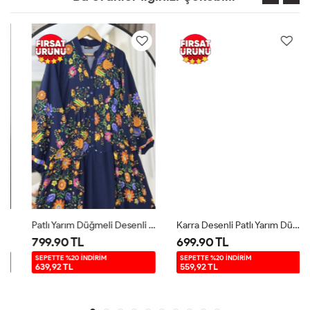
Patlı Yarım Düğmeli Desenli Elbise Lacivert UMS50261
Karra Desenli Patlı Yarım Düğme Elbise Yeşil UMS50143
799.90 TL
699.90 TL
SEPETTE %20 İNDİRİM
SEPETTE %20 İNDİRİM
639,92 TL
559,92 TL