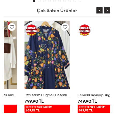
Çok Satan Ürünler
Patlı Yarım Düğmeli Desenli Elbise Lacivert UMS50261
Kemerli Tamboy Düğmeli Viskon Elbise Lacivert UMS50167
799.90 TL
749.90 TL
SEPETTE %20 İNDİRİM
SEPETTE %20 İNDİRİM
639,92 TL
599,92 TL