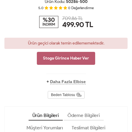
Ürün Kodu:
50286-500
5.0
0
Değerlendirme
709.86 TL
%30
499.90
TL
İNDİRİM
Ürün geçici olarak temin edilememektedir.
Stoga Girince Haber Ver
+
Daha Fazla Elbise
Beden Tablosu
Ürün Bilgileri
Ödeme Bilgileri
Müşteri Yorumları
Teslimat Bilgileri