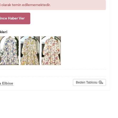
i olarak temin edilememektedir.
ince Haber Ver
leri
Beden Tablosu
 Elbise