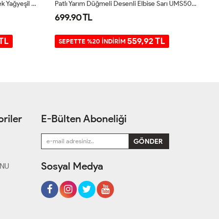
Yaka Fırfırlı Ve Bağcıklı Tunik Gömlek Yağyeşil NEW30299
Patlı Yarım Düğmeli Desenli Elbise Sarı UMS50281
Ri
699.90 TL
4
 TL
559,92 TL
SEPETTE %20 İNDİRİM
riler
E-Bülten Aboneliği
Sosyal Medya
ONU