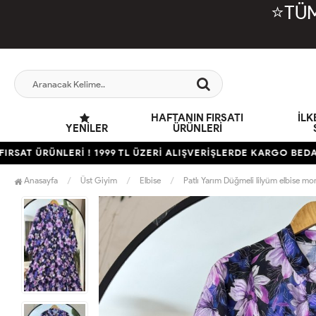
⭐TÜM
HAFTANIN FIRSATI
İL
YENILER
ÜRÜNLERİ
ÜRÜNLERİ ! 1999 TL ÜZERİ ALIŞVERİŞLERDE KARGO BEDAVA
Anasayfa
Üst Giyim
Elbise
Patlı Yarım Düğmeli lilyüm elbise 