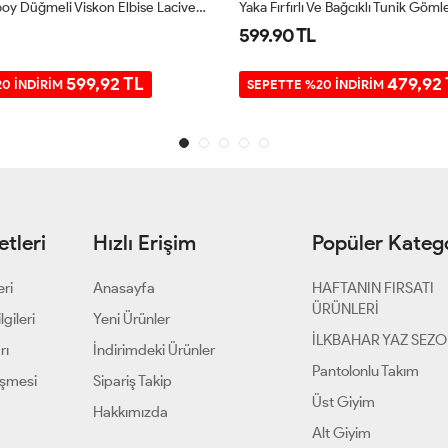
Kemerli Tamboy Düğmeli Viskon Elbise Lacivert UMS50167
599.90 TL
599,92 TL
479,92
0 İNDİRİM
SEPETTE %20 İNDİRİM
tleri
Hızlı Erişim
Popüler Katego
eri
Anasayfa
HAFTANIN FIRSATI
ÜRÜNLERİ
gileri
Yeni Ürünler
İLKBAHAR YAZ SEZ
rı
İndirimdeki Ürünler
Pantolonlu Takım
eşmesi
Sipariş Takip
Üst Giyim
Hakkımızda
Alt Giyim