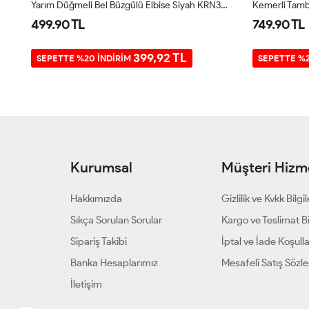
5
Yarım Düğmeli Bel Büzgülü Elbise Siyah KRN30261
499.90 TL
749.90 TL
399,92 TL
SEPETTE %20 İNDİRİM
SEPETTE %2
Kurumsal
Müşteri Hizme
Hakkımızda
Gizlilik ve Kvkk Bilgil
Sıkça Sorulan Sorular
Kargo ve Teslimat Bil
Sipariş Takibi
İptal ve İade Koşulla
Banka Hesaplarımız
Mesafeli Satış Sözl
İletişim