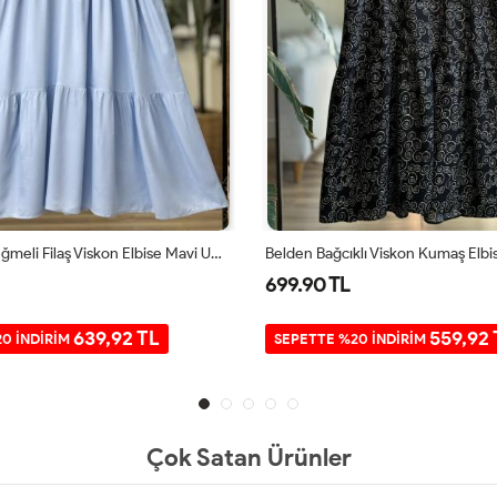
Patlı Yarım Düğmeli Filaş Viskon Elbise Mavi UMS50291
699.90 TL
639,92 TL
559,92 
0 İNDİRİM
SEPETTE %20 İNDİRİM
Çok Satan Ürünler