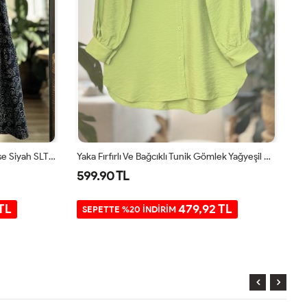
Belden Bağcıklı Viskon Kumaş Elbise Siyah SLT30323
Yaka Fırfırlı Ve Bağcıklı Tunik Gömlek Yağyeşil NEW30299
599.90 TL
5
TL
479,92 TL
SEPETTE %20 İNDİRİM