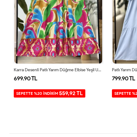
Beroş Dijital Baskılı Kemerli Viskon Elbise Indigo UMSK50251
Karra Desenli Patlı Yarım Düğme Elbise Yeşil UMS50143
699.90 TL
799.90 TL
559,92 TL
SEPETTE %20 İNDİRİM
SEPETTE %2