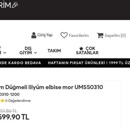
RİM🎉
Giriş Yap
Favorilerim
Sepetim [
0
]
T
DIŞ
ÇOK
TAKIM
M
GIYIM
SATANLAR
KARGO BEDAVA
HAFTANIN FIRSAT ÜRÜNLERİ ! 1999 TL ÜZERİ 
rım Düğmeli lilyüm elbise mor UMS50310
0310-1200
0
Değerlendirme
51.86 TL
599.90
TL