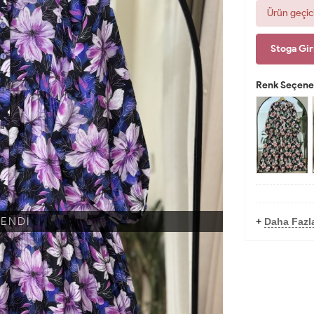
Ürün geçic
Stoga Gir
Renk Seçenek
KENDİ
+
Daha Fazla