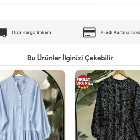
Hızlı Kargo İmkanı
Kredi Kartına Taks
Bu Ürünler İlginizi Çekebilir