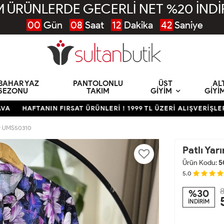
 ÜRÜNLERDE GECERLİ NET %20 İNDİ
00
Gün
08
Saat
12
Dakika
41
Saniye
KBAHAR YAZ
PANTOLONLU
ÜST
AL
SEZONU
TAKIM
GIYIM
GIYI
HAFTANIN FIRSAT ÜRÜNLERİ ! 1999 TL ÜZERİ ALIŞVERİŞLERDE 
mor UMS50310
Patlı Ya
Ürün Kodu:
5
5.0
8
%30
İNDİRİM