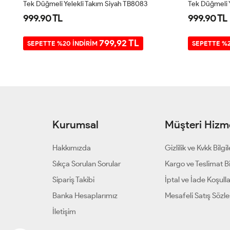
Kapitone Iki Iplik Garnili Üçlü Takım Siyah UMS5007
Tek Düğmeli Yelekli Takım Siyah TB8083
Tek Düğmeli Y
999.90 TL
999.90 TL
799,92 TL
SEPETTE %20 İNDİRİM
SEPETTE %2
Kurumsal
Müşteri Hizme
Hakkımızda
Gizlilik ve Kvkk Bilgil
Sıkça Sorulan Sorular
Kargo ve Teslimat Bil
Sipariş Takibi
İptal ve İade Koşulla
Banka Hesaplarımız
Mesafeli Satış Sözl
İletişim