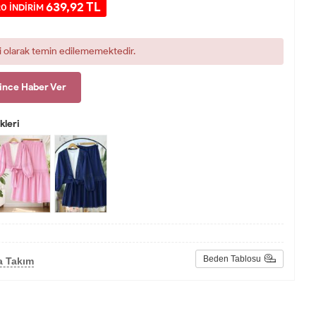
639,92 TL
0 İNDİRİM
i olarak temin edilememektedir.
ince Haber Ver
leri
Beden Tablosu
a Takım