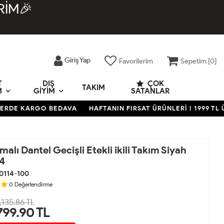
RİM🎉
Giriş Yap
Favorilerim
Sepetim [
0
]
T
DIŞ
ÇOK
TAKIM
M
GIYIM
SATANLAR
 KARGO BEDAVA
HAFTANIN FIRSAT ÜRÜNLERİ ! 1999 TL ÜZERİ
alı Dantel Gecişli Etekli ikili Takım Siyah
4
0114-100
0
Değerlendirme
,135.86 TL
799.90
TL