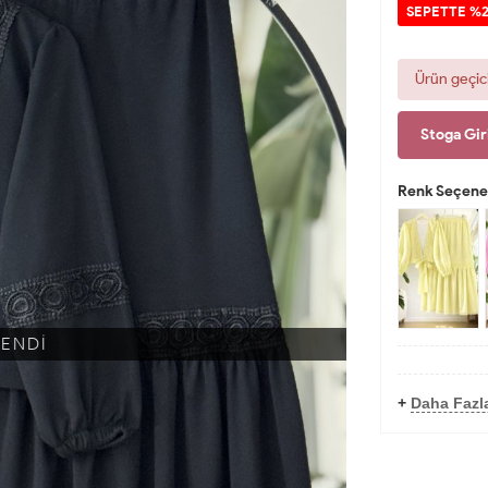
SEPETTE %2
Ürün geçic
Stoga Gir
Renk Seçenek
KENDİ
+
Daha Fazl