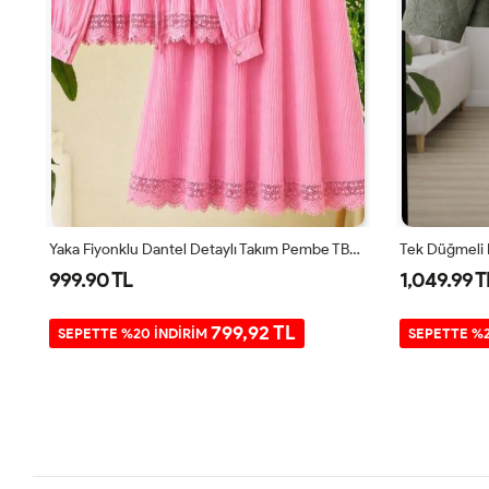
Beyaz Gömlek Detaylı Keten Takım Camel UMS50233
Yaka Fiyonklu Dantel Detaylı Takım Pembe TB80108
999.90 TL
1,049.99 T
799,92 TL
SEPETTE %20 İNDİRİM
SEPETTE %2