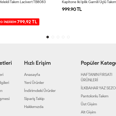
elekli Takım Lacivert TB8083
999.90 TL
799,92 TL
0 İNDİRİM
tleri
Hızlı Erişim
Popüler Katego
eri
Anasayfa
HAFTANIN FIRSATI
ÜRÜNLERİ
gileri
Yeni Ürünler
İLKBAHAR YAZ SEZ
rı
İndirimdeki Ürünler
Pantolonlu Takım
eşmesi
Sipariş Takip
Üst Giyim
Hakkımızda
Alt Giyim