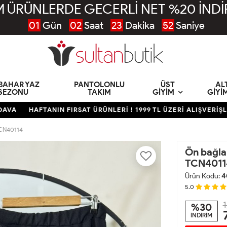
 ÜRÜNLERDE GECERLİ NET %20 İNDİ
01
Gün
02
Saat
23
Dakika
50
Saniye
KBAHAR YAZ
PANTOLONLU
ÜST
AL
SEZONU
TAKIM
GIYIM
GIYI
HAFTANIN FIRSAT ÜRÜNLERİ ! 1999 TL ÜZERİ ALIŞVERİŞLERDE
 TCN40114
Ön bağlam
TCN4011
Ürün Kodu:
4
5.0
1
%30
İNDİRİM