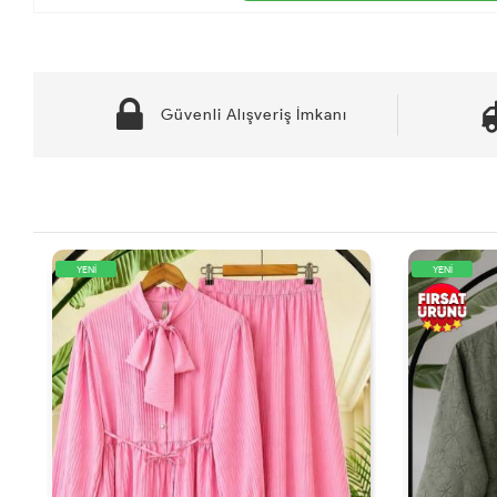
Güvenli Alışveriş İmkanı
YENİ
YENİ