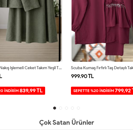
Tek Düğmeli Nakış Işlemeli Ceket Takım Yeşil TB8084
L
999.90 TL
839,99 TL
799,92 
0 İNDİRİM
SEPETTE %20 İNDİRİM
Çok Satan Ürünler