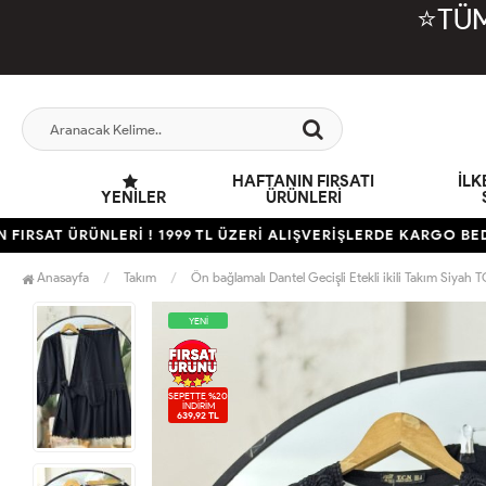
⭐TÜM
HAFTANIN FIRSATI
İL
YENILER
ÜRÜNLERİ
T ÜRÜNLERİ ! 1999 TL ÜZERİ ALIŞVERİŞLERDE KARGO BEDAVA
Anasayfa
Takım
Ön bağlamalı Dantel Gecişli Etekli ikili Takım Siyah
YENİ
SEPETTE %20
İNDİRİM
639,92 TL