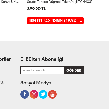
Kapitone Iki Iplik Garnili Üçlü Takım Kahve UMS5007
Scuba Tekcep Düğmeli Takım Yeşil TCN4035
Te
399.90 TL
9
319,92 TL
SEPETTE %20 İNDİRİM
riler
E-Bülten Aboneliği
Sosyal Medya
ONU