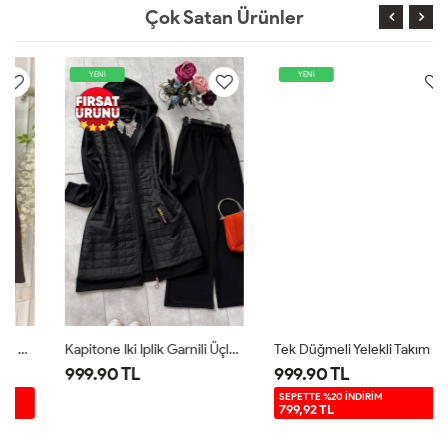
Çok Satan Ürünler
YENİ
YENİ
Kapitone Iki Iplik Garnili Üçlü Takım Siyah UMS5007
Tek Düğmeli Yelekli Takım Siyah TB8083
999.90 TL
999.90 TL
SEPETTE %20 İNDİRİM
799,92 TL