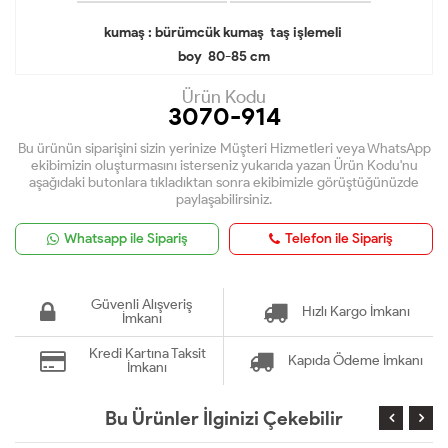
kumaş : bürümcük kumaş taş işlemeli
boy 80-85 cm
Ürün Kodu
3070-914
Bu ürünün siparişini sizin yerinize Müşteri Hizmetleri veya WhatsApp
ekibimizin oluşturmasını isterseniz yukarıda yazan Ürün Kodu'nu
aşağıdaki butonlara tıkladıktan sonra ekibimizle görüştüğünüzde
paylaşabilirsiniz.
Whatsapp ile Sipariş
Telefon ile Sipariş
Güvenli Alışveriş
Hızlı Kargo İmkanı
İmkanı
Kredi Kartına Taksit
Kapıda Ödeme İmkanı
İmkanı
Bu Ürünler İlginizi Çekebilir