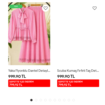
YENİ
Yaka Fiyonklu Dantel Detaylı Takım Pembe TB80108
Scuba Kumaş Fırfırlı Taş Detaylı Takım Bordo YRN30520
999.90 TL
999.90 TL
SEPETTE %20 İNDİRİM
SEPETTE %20 İNDİRİM
799,92 TL
799,92 TL