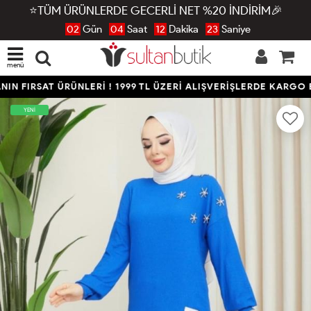
⭐TÜM ÜRÜNLERDE GECERLİ NET %20 İNDİRİM🎉
02
Gün
04
Saat
12
Dakika
22
Saniye
menü
N FIRSAT ÜRÜNLERİ ! 1999 TL ÜZERİ ALIŞVERİŞLERDE KARGO B
YENİ