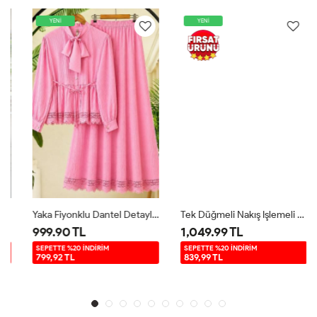
YENİ
YENİ
Yaka Fiyonklu Dantel Detaylı Takım Pembe TB80108
Tek Düğmeli Nakış Işlemeli Ceket Takım Yeşil TB8084
999.90 TL
1,049.99 TL
SEPETTE %20 İNDİRİM
SEPETTE %20 İNDİRİM
799,92 TL
839,99 TL