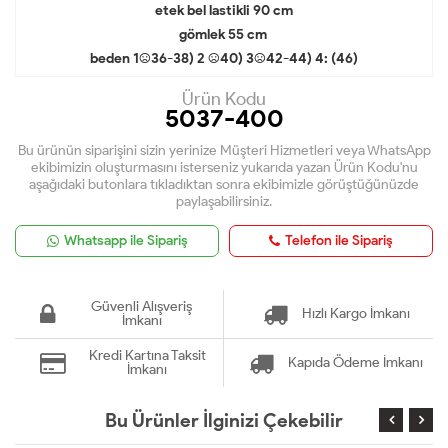
etek bel lastikli 90 cm
gömlek 55 cm
beden 1:(36-38) 2 :(40) 3:(42-44) 4: (46)
Ürün Kodu
5037-400
Bu ürünün siparişini sizin yerinize Müşteri Hizmetleri veya WhatsApp
ekibimizin oluşturmasını isterseniz yukarıda yazan Ürün Kodu'nu
aşağıdaki butonlara tıkladıktan sonra ekibimizle görüştüğünüzde
paylaşabilirsiniz.
Whatsapp ile Sipariş
Telefon ile Sipariş
Güvenli Alışveriş
Hızlı Kargo İmkanı
İmkanı
Kredi Kartına Taksit
Kapıda Ödeme İmkanı
İmkanı
Bu Ürünler İlginizi Çekebilir