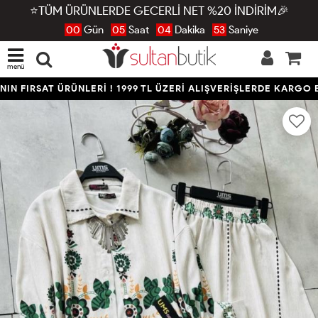
⭐TÜM ÜRÜNLERDE GECERLİ NET %20 İNDİRİM🎉
00
Gün
05
Saat
04
Dakika
52
Saniye
menü
N FIRSAT ÜRÜNLERİ ! 1999 TL ÜZERİ ALIŞVERİŞLERDE KARGO B