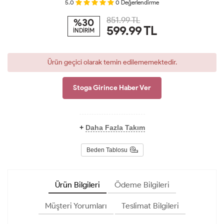
5.0
0
Değerlendirme
851.99 TL
%30
599.99
TL
İNDİRİM
Ürün geçici olarak temin edilememektedir.
Stoga Girince Haber Ver
+
Daha Fazla Takım
Beden Tablosu
Ürün Bilgileri
Ödeme Bilgileri
Müşteri Yorumları
Teslimat Bilgileri