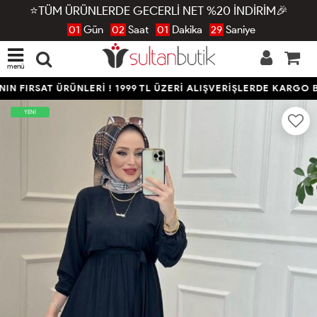
⭐TÜM ÜRÜNLERDE GECERLİ NET %20 İNDİRİM🎉
01
Gün
02
Saat
01
Dakika
28
Saniye
menü
N FIRSAT ÜRÜNLERİ ! 1999 TL ÜZERİ ALIŞVERİŞLERDE KARGO B
YENİ