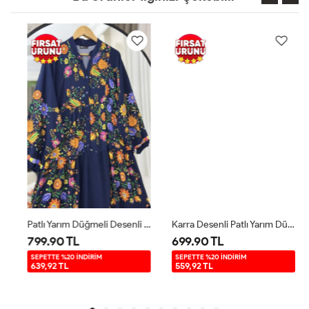
Patlı Yarım Düğmeli Desenli Elbise Lacivert UMS50261
Karra Desenli Patlı Yarım Düğme Elbise Yeşil UMS50143
799.90 TL
699.90 TL
SEPETTE %20 İNDİRİM
SEPETTE %20 İNDİRİM
639,92 TL
559,92 TL