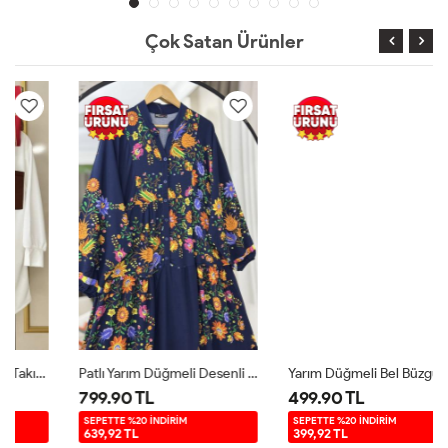
Çok Satan Ürünler
Patlı Yarım Düğmeli Desenli Elbise Lacivert UMS50261
Yarım Düğmeli Bel Büzgülü Elbise Siyah KRN30261
799.90 TL
499.90 TL
SEPETTE %20 İNDİRİM
SEPETTE %20 İNDİRİM
639,92 TL
399,92 TL