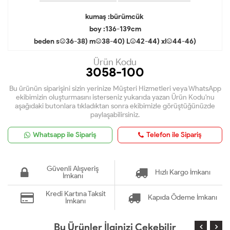
kumaş :bürümcük
boy :136-139cm
beden s:(36-38) m:(38-40) L:(42-44) xl:(44-46)
Ürün Kodu
3058-100
Bu ürünün siparişini sizin yerinize Müşteri Hizmetleri veya WhatsApp
ekibimizin oluşturmasını isterseniz yukarıda yazan Ürün Kodu'nu
aşağıdaki butonlara tıkladıktan sonra ekibimizle görüştüğünüzde
paylaşabilirsiniz.
Whatsapp ile Sipariş
Telefon ile Sipariş
Güvenli Alışveriş
Hızlı Kargo İmkanı
İmkanı
Kredi Kartına Taksit
Kapıda Ödeme İmkanı
İmkanı
Bu Ürünler İlginizi Çekebilir