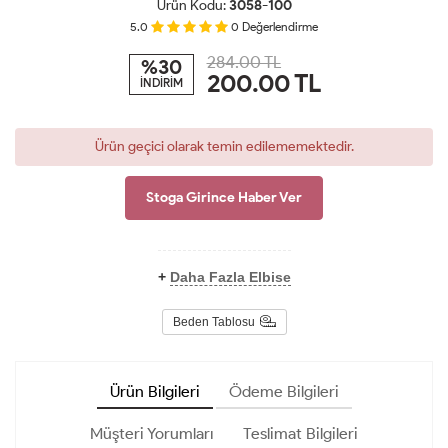
Ürün Kodu:
3058-100
5.0
0
Değerlendirme
284.00 TL
%30
200.00
TL
İNDİRİM
Ürün geçici olarak temin edilememektedir.
Stoga Girince Haber Ver
+
Daha Fazla Elbise
Beden Tablosu
Ürün Bilgileri
Ödeme Bilgileri
Müşteri Yorumları
Teslimat Bilgileri