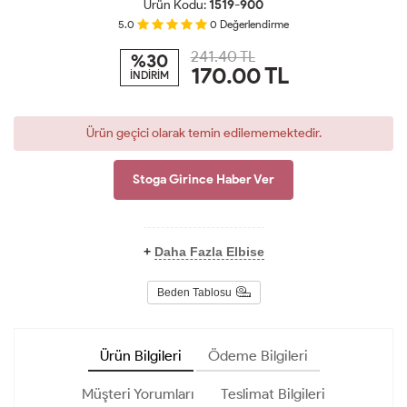
Ürün Kodu:
1519-900
5.0
0
Değerlendirme
241.40 TL
%30
170.00
TL
İNDİRİM
Ürün geçici olarak temin edilememektedir.
Stoga Girince Haber Ver
+
Daha Fazla Elbise
Beden Tablosu
Ürün Bilgileri
Ödeme Bilgileri
Müşteri Yorumları
Teslimat Bilgileri