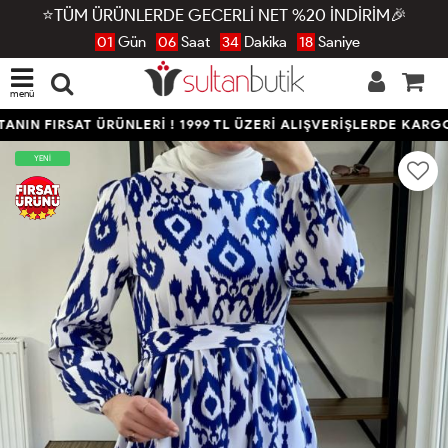
⭐TÜM ÜRÜNLERDE GECERLİ NET %20 İNDİRİM🎉
01
Gün
06
Saat
34
Dakika
17
Saniye
menü
NIN FIRSAT ÜRÜNLERİ ! 1999 TL ÜZERİ ALIŞVERİŞLERDE KARGO
YENİ