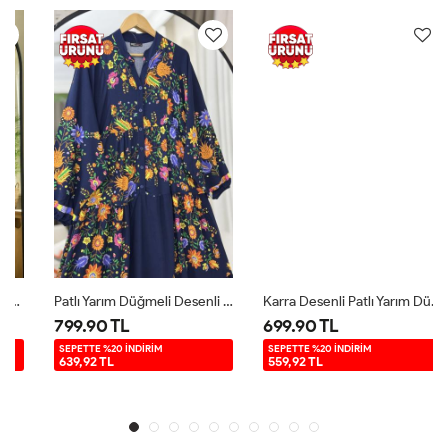
Patlı Yarım Düğmeli Desenli Elbise Lacivert UMS50261
Karra Desenli Patlı Yarım Düğme Elbise Yeşil UMS50143
799.90 TL
699.90 TL
SEPETTE %20 İNDİRİM
SEPETTE %20 İNDİRİM
639,92 TL
559,92 TL