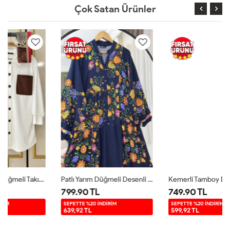
Çok Satan Ürünler
Patlı Yarım Düğmeli Desenli Elbise Lacivert UMS50261
Kemerli Tamboy Düğmeli Viskon Elbise Lacivert UMS50167
799.90 TL
749.90 TL
SEPETTE %20 İNDİRİM
SEPETTE %20 İNDİRİM
639,92 TL
599,92 TL