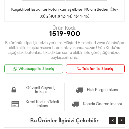
Kuşaklı bel lastikli terikoton kumaş elbise 140 cm Beden 1(36-
38) 2(40) 3(42-44) 4(44-46)
Ürün Kodu
1519-900
Bu ürünün siparişini sizin yerinize Müşteri Hizmetleri veya WhatsApp
ekibimizin oluşturmasını isterseniz yukarıda yazan Ürün Kodu'nu
aşağıdaki butonlara tıkladıktan sonra ekibimizle görüştüğünüzde
paylaşabilirsiniz.
Whatsapp ile Sipariş
Telefon ile Sipariş
Güvenli Alışveriş
Hızlı Kargo İmkanı
İmkanı
Kredi Kartına Taksit
Kapıda Ödeme İmkanı
İmkanı
Bu Ürünler İlginizi Çekebilir