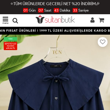
⭐TÜM ÜRÜNLERDE GECERLİ NET %20 İNDİRİM🎉
01
Gün
07
Saat
43
Dakika
33
Saniye
menü
 FIRSAT ÜRÜNLERİ ! 1999 TL ÜZERİ ALIŞVERİŞLERDE KARGO BE
YENİ
SEPETTE %20
İNDİRİM
479,92 TL