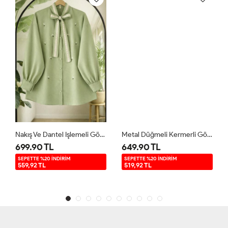
Nakış Ve Dantel Işlemeli Gömlek Yeşil TB8095
Metal Düğmeli Kermerli Gömlek Tunik Bordo TCN40178
699.90 TL
649.90 TL
SEPETTE %20 İNDİRİM
SEPETTE %20 İNDİRİM
559,92 TL
519,92 TL