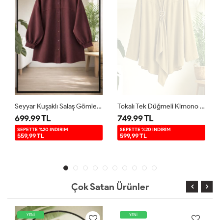
Seyyar Kuşaklı Salaş Gömlek Tunik Bordo BK9521
Tokalı Tek Düğmeli Kimono Gömlek Yağyeşil BK9581
699.99 TL
749.99 TL
SEPETTE %20 İNDİRİM
SEPETTE %20 İNDİRİM
559,99 TL
599,99 TL
Çok Satan Ürünler
YENİ
YENİ