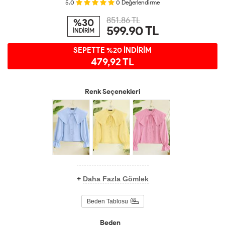
5.0
0
Değerlendirme
851.86 TL
%30
599.90
TL
İNDİRİM
SEPETTE %20 İNDİRİM
479,92 TL
Renk Seçenekleri
+
Daha Fazla Gömlek
Beden Tablosu
Beden