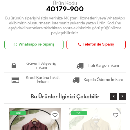
Ürün Kodu
40179-900
Bu ürünün siparişini sizin yerinize Müşteri Hizmetleri veya WhatsApp
ekibimizin oluşturmasını isterseniz yukarıda yazan Ürün Kodu'nu
aşağıdaki butonlara tıkladıktan sonra ekibimizle görüştüğünüzde
paylaşabilirsiniz.
Whatsapp ile Sipariş
Telefon ile Sipariş
Güvenli Alışveriş
Hızlı Kargo İmkanı
İmkanı
Kredi Kartına Taksit
Kapıda Ödeme İmkanı
İmkanı
Bu Ürünler İlginizi Çekebilir
YENİ
YENİ