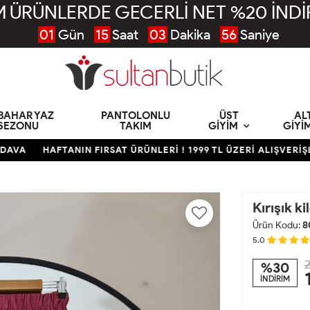
 ÜRÜNLERDE GECERLİ NET %20 İNDİ
01
Gün
15
Saat
03
Dakika
54
Saniye
KBAHAR YAZ
PANTOLONLU
ÜST
AL
SEZONU
TAKIM
GIYIM
GIYI
HAFTANIN FIRSAT ÜRÜNLERİ ! 1999 TL ÜZERİ ALIŞVERİŞLERD
Kırışık k
Ürün Kodu:
8
5.0
2
%30
İNDİRİM