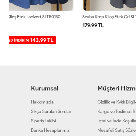
Scuba Krep Kiloş Etek Gri SLT50130
Scuba Krep Ki
179.99 TL
179.99 TL
SEPETTE %2
Kurumsal
Müşteri Hizme
Hakkımızda
Gizlilik ve Kvkk Bilgil
Sıkça Sorulan Sorular
Kargo ve Teslimat Bil
Sipariş Takibi
İptal ve İade Koşulla
Banka Hesaplarımız
Mesafeli Satış Sözl