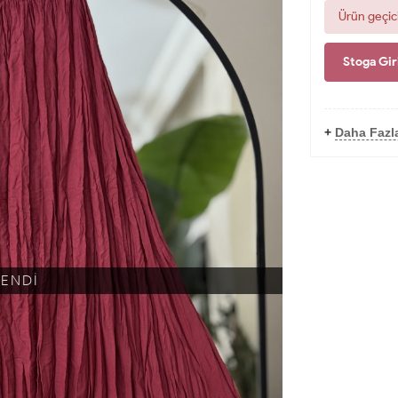
Ürün geçic
Stoga Gir
+
Daha Fazl
KENDİ