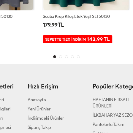
loş Etek Yeşil SLT50130
Scuba Krep Kiloş Etek Tarçın SLT
179.99 TL
143,99 TL
0 İNDİRİM
tleri
Hızlı Erişim
Popüler Katego
eri
Anasayfa
HAFTANIN FIRSATI
ÜRÜNLERİ
gileri
Yeni Ürünler
İLKBAHAR YAZ SEZ
rı
İndirimdeki Ürünler
Pantolonlu Takım
eşmesi
Sipariş Takip