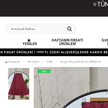
⭐TÜM
HAFTANIN FIRSATI
İL
YENILER
ÜRÜNLERİ
AT ÜRÜNLERİ ! 1999 TL ÜZERİ ALIŞVERİŞLERDE KARGO BEDAVA
Anasayfa
Alt Giyim
Etek
Kırışık kiloş etek Bordo KRN8015
YENİ