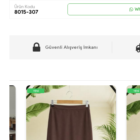
Ürün Kodu
Wh
8015-307
Güvenli Alışveriş İmkanı
YENİ
YENİ