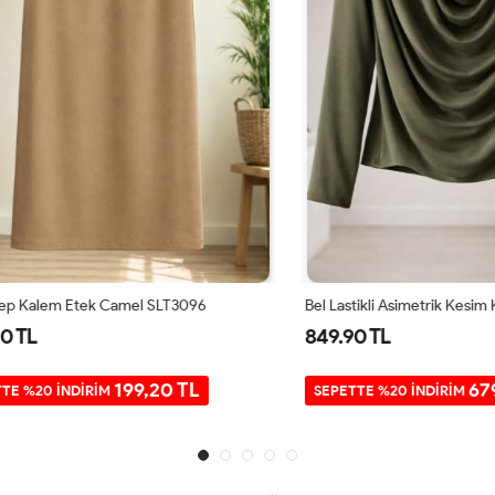
lem Etek Camel SLT3096
849.90 TL
199,20 TL
679,92 
0 İNDİRİM
SEPETTE %20 İNDİRİM