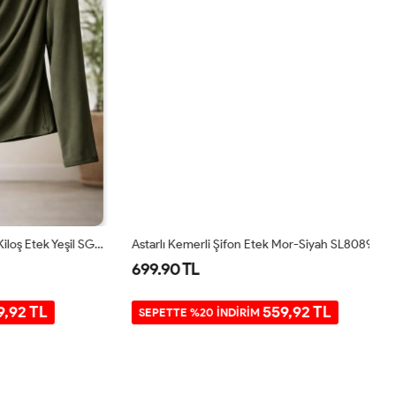
Bel Lastikli Asimetrik Kesim Kiloş Etek Yeşil SG2067
Astarlı Kemerli Şifon Etek Mor-Siyah SL8089
699.90 TL
7
TL
559,92 TL
SEPETTE %20 İNDİRİM