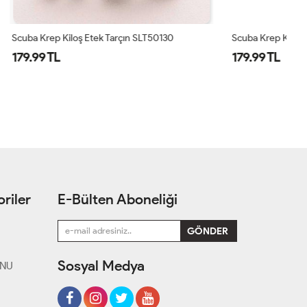
50130
Scuba Krep Kiloş Etek Bej SLT50130
Sc
179.99 TL
1
riler
E-Bülten Aboneliği
Sosyal Medya
ONU