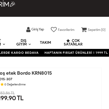
RİM🎉
Giriş Yap
Favorilerim
Sepetim [
0
]
T
DIŞ
ÇOK
TAKIM
M
GIYIM
SATANLAR
E KARGO BEDAVA
HAFTANIN FIRSAT ÜRÜNLERİ ! 1999 TL ÜZER
iloş etek Bordo KRN8015
015-307
0
Değerlendirme
83.86 TL
199.90
TL