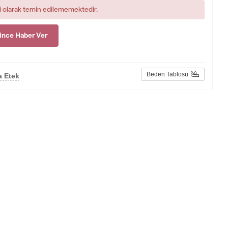
i olarak temin edilememektedir.
ince Haber Ver
Beden Tablosu
a Etek