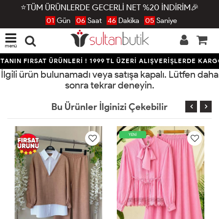
⭐TÜM ÜRÜNLERDE GECERLİ NET %20 İNDİRİM🎉
01
Gün
06
Saat
46
Dakika
05
Saniye
menü
ANIN FIRSAT ÜRÜNLERİ ! 1999 TL ÜZERİ ALIŞVERİŞLERDE KARG
İlgili ürün bulunamadı veya satışa kapalı. Lütfen daha
sonra tekrar deneyin.
Bu Ürünler İlginizi Çekebilir
YENİ