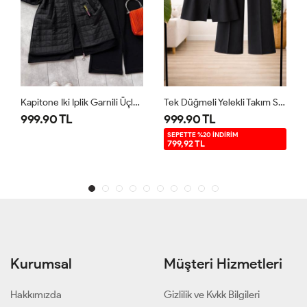
Kapitone Iki Iplik Garnili Üçlü Takım Siyah UMS5007
Tek Düğmeli Yelekli Takım Siyah TB8083
999.90 TL
999.90 TL
SEPETTE %20 İNDİRİM
799,92 TL
Kurumsal
Müşteri Hizmetleri
Hakkımızda
Gizlilik ve Kvkk Bilgileri