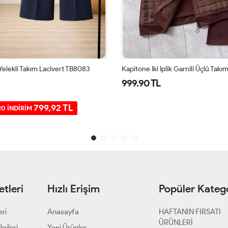
elekli Takım Lacivert TB8083
999.90 TL
799,92 TL
0 İNDİRİM
tleri
Hızlı Erişim
Popüler Katego
eri
Anasayfa
HAFTANIN FIRSATI
ÜRÜNLERİ
gileri
Yeni Ürünler