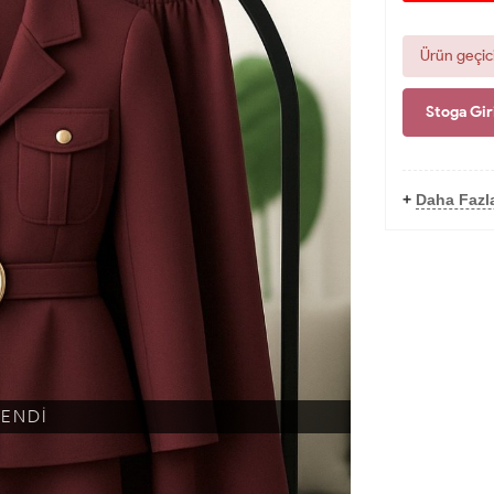
Ürün geçic
Stoga Gir
+
Daha Fazl
KENDİ