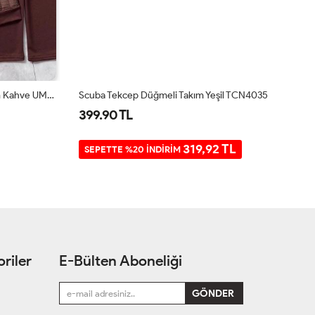
Kapitone Iki Iplik Garnili Üçlü Takım Kahve UMS5007
Scuba Tekcep Düğmeli Takım Yeşil TCN4035
Te
399.90 TL
9
319,92 TL
SEPETTE %20 İNDİRİM
riler
E-Bülten Aboneliği