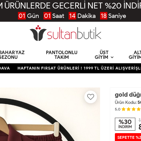
 ÜRÜNLERDE GECERLİ NET %20 İNDİ
01
Gün
01
Saat
14
Dakika
17
Saniye
KBAHAR YAZ
PANTOLONLU
ÜST
AL
SEZONU
TAKIM
GIYIM
GIYI
HAFTANIN FIRSAT ÜRÜNLERİ ! 1999 TL ÜZERİ ALIŞVERİŞLERDE
gold düğ
Ürün Kodu:
5
5.0
1
%30
İNDİRİM
SEPETTE %2