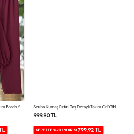
Scuba Kumaş Fırfırlı Taş Detaylı Takım Bordo YRN30520
Scuba Kumaş Fırfırlı Taş Detaylı Takım Gri YRN30520
999.90 TL
7
TL
799,92 TL
SEPETTE %20 İNDİRİM