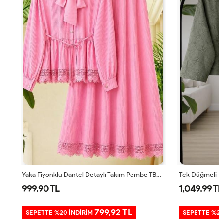
Beyaz Gömlek Detaylı Keten Takım Camel UMS50233
Yaka Fiyonklu Dantel Detaylı Takım Pembe TB80108
999.90 TL
1,049.99 T
799,92 TL
SEPETTE %20 İNDİRİM
SEPETTE %2