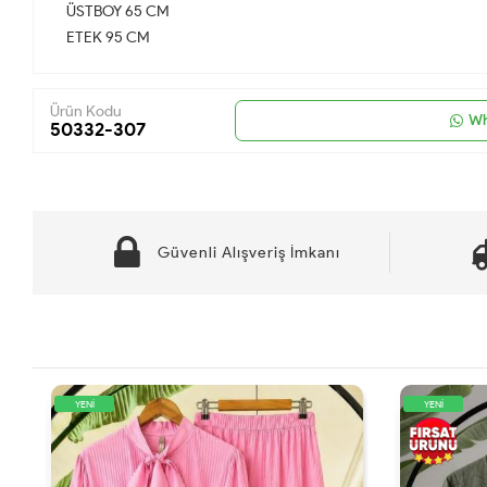
ÜSTBOY 65 CM
ETEK 95 CM
Ürün Kodu
Wh
50332-307
Güvenli Alışveriş İmkanı
YENİ
YENİ