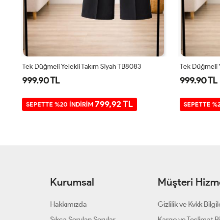
Kapitone Iki Iplik Garnili Üçlü Takım Siyah UMS5007
Tek Düğmeli Yelekli Takım Siyah TB8083
Tek Düğmeli Y
999.90 TL
999.90 TL
799,92 TL
SEPETTE %20 İNDİRİM
SEPETTE %2
Kurumsal
Müşteri Hizme
Hakkımızda
Gizlilik ve Kvkk Bilgil
Sıkça Sorulan Sorular
Kargo ve Teslimat Bil