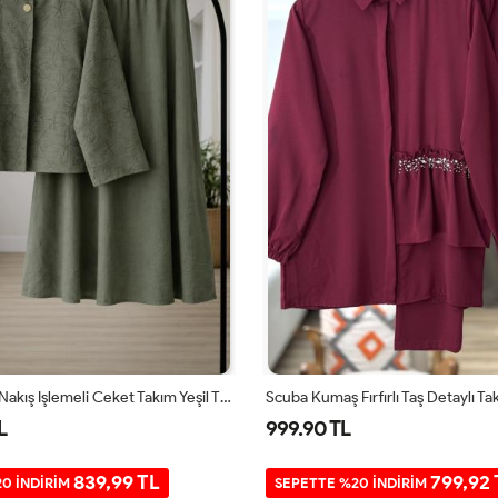
Tek Düğmeli Nakış Işlemeli Ceket Takım Yeşil TB8084
L
999.90 TL
839,99 TL
799,92 
0 İNDİRİM
SEPETTE %20 İNDİRİM