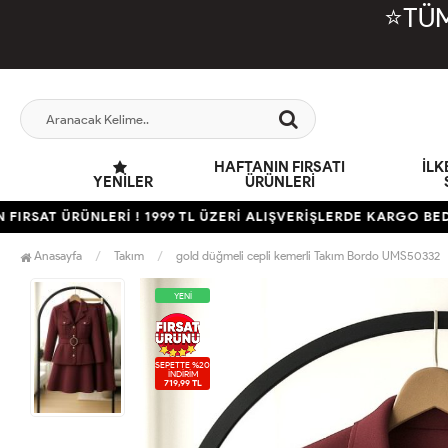
⭐TÜM
HAFTANIN FIRSATI
İL
YENILER
ÜRÜNLERİ
T ÜRÜNLERİ ! 1999 TL ÜZERİ ALIŞVERİŞLERDE KARGO BEDAVA
Anasayfa
Takım
gold düğmeli cepli kemerli Takım Bordo UMS50332
YENİ
SEPETTE %20
İNDİRİM
719,99 TL