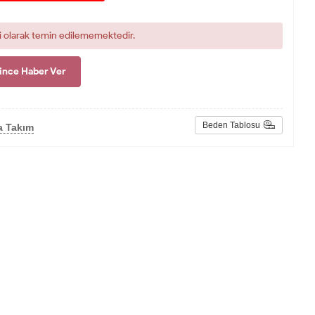
i olarak temin edilememektedir.
ince Haber Ver
Beden Tablosu
a Takım