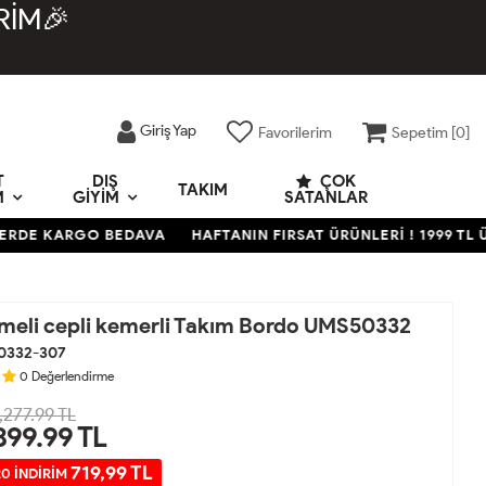
RİM🎉
Giriş Yap
Favorilerim
Sepetim [
0
]
T
DIŞ
ÇOK
TAKIM
M
GIYIM
SATANLAR
 KARGO BEDAVA
HAFTANIN FIRSAT ÜRÜNLERİ ! 1999 TL ÜZERİ
meli cepli kemerli Takım Bordo UMS50332
0332-307
0
Değerlendirme
,277.99 TL
899.99
TL
719,99 TL
0 İNDİRİM