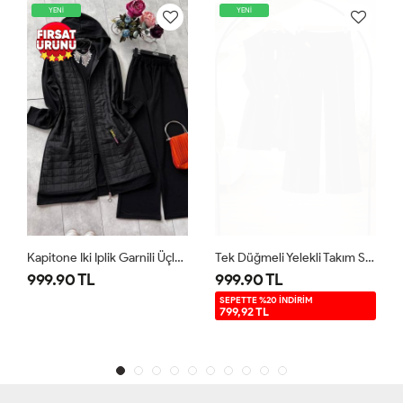
YENİ
YENİ
Kapitone Iki Iplik Garnili Üçlü Takım Siyah UMS5007
Tek Düğmeli Yelekli Takım Siyah TB8083
999.90 TL
999.90 TL
SEPETTE %20 İNDİRİM
799,92 TL