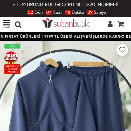
⭐TÜM ÜRÜNLERDE GECERLİ NET %20 İNDİRİM🎉
02
Gün
04
Saat
48
Dakika
39
Saniye
menü
FIRSAT ÜRÜNLERİ ! 1999 TL ÜZERİ ALIŞVERİŞLERDE KARGO BED
YENİ
SEPETTE %20
İNDİRİM
799,92 TL