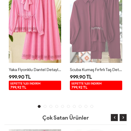
Yaka Fiyonklu Dantel Detaylı Takım Pembe TB80108
Scuba Kumaş Fırfırlı Taş Detaylı Takım Bordo YRN30520
999.90 TL
999.90 TL
SEPETTE %20 İNDİRİM
SEPETTE %20 İNDİRİM
799,92 TL
799,92 TL
Çok Satan Ürünler