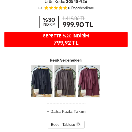
Ürün Kodu:
30548-926
5.0
0
Değerlendirme
1,419.86 TL
%30
999.90
TL
İNDİRİM
SEPETTE %20 İNDİRİM
799,92 TL
Renk Seçenekleri
+
Daha Fazla Takım
Beden Tablosu