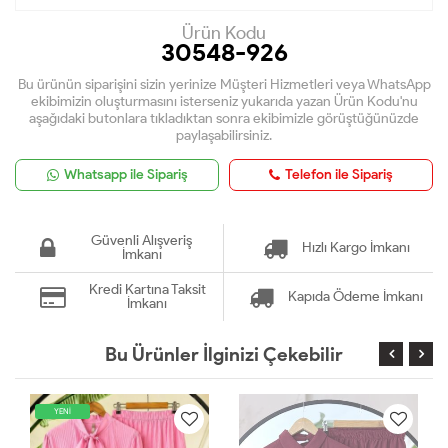
Ürün Kodu
30548-926
Bu ürünün siparişini sizin yerinize Müşteri Hizmetleri veya WhatsApp
ekibimizin oluşturmasını isterseniz yukarıda yazan Ürün Kodu'nu
aşağıdaki butonlara tıkladıktan sonra ekibimizle görüştüğünüzde
paylaşabilirsiniz.
Whatsapp ile Sipariş
Telefon ile Sipariş
Güvenli Alışveriş
Hızlı Kargo İmkanı
İmkanı
Kredi Kartına Taksit
Kapıda Ödeme İmkanı
İmkanı
Bu Ürünler İlginizi Çekebilir
YENİ