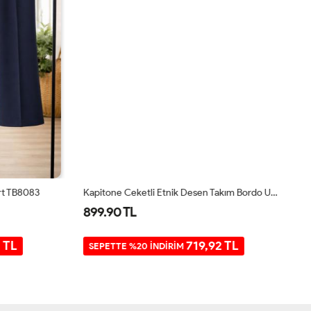
t TB8083
Kapitone Ceketli Etnik Desen Takım Bordo UMS50318
899.90 TL
9
TL
719,92 TL
SEPETTE %20 İNDİRİM