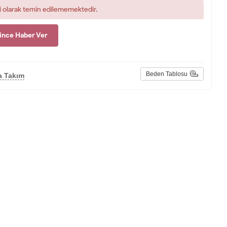
i olarak temin edilememektedir.
ince Haber Ver
Beden Tablosu
a Takım