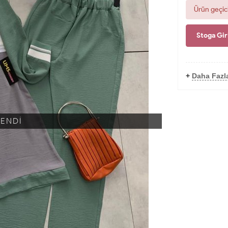
Ürün geçic
Stoga Gir
+
Daha Fazl
KENDİ