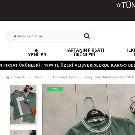
⭐TÜM
HAFTANIN FIRSATI
İL
YENILER
ÜRÜNLERİ
AT ÜRÜNLERİ ! 1999 TL ÜZERİ ALIŞVERİŞLERDE KARGO BEDAVA
Anasayfa
Takım
Fermuarlı Ayrobin Kumaş Takım MintyeşiliUMS1504
YENİ