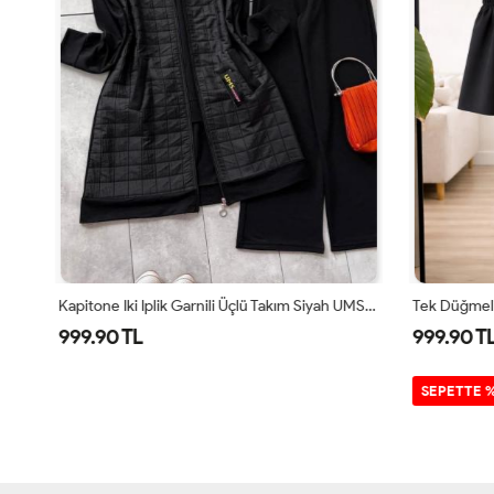
Kapitone Iki Iplik Garnili Üçlü Takım Siyah UMS5007
Tek Düğmeli 
999.90 TL
999.90 TL
SEPETTE %2