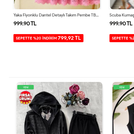
Beyaz Gömlek Detaylı Keten Takım Camel UMS50233
Yaka Fiyonklu Dantel Detaylı Takım Pembe TB80108
999.90 TL
999.90 TL
799,92 TL
SEPETTE %20 İNDİRİM
SEPETTE %2
YENİ
YENİ