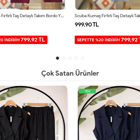
Scuba Kumaş Fırfırlı Taş Detaylı Takım Bordo YRN30520
999.90 TL
799,92 TL
799,92 
0 İNDİRİM
SEPETTE %20 İNDİRİM
Çok Satan Ürünler
YENİ