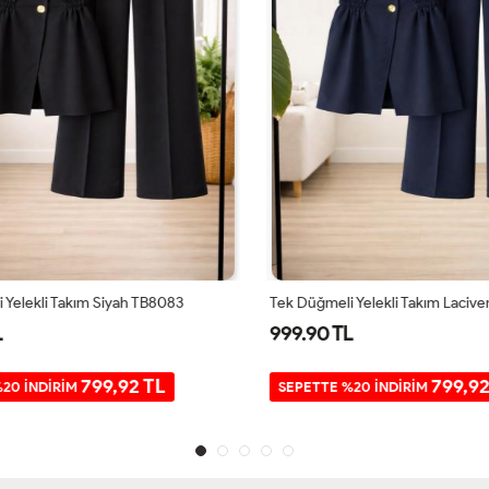
Yelekli Takım Siyah TB8083
Tek Düğmeli Yelekli Takım Laciver
999.90 TL
799,92 TL
799,92 
0 İNDİRİM
SEPETTE %20 İNDİRİM