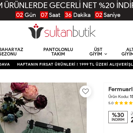
 ÜRÜNLERDE GECERLİ NET %20 İNDİ
02
Gün
07
Saat
36
Dakika
01
Saniye
KBAHAR YAZ
PANTOLONLU
ÜST
AL
SEZONU
TAKIM
GIYIM
GIYI
HAFTANIN FIRSAT ÜRÜNLERİ ! 1999 TL ÜZERİ ALIŞVERİŞLERD
Fermuarl
Ürün Kodu:
1
5.0
2
%30
İNDİRİM