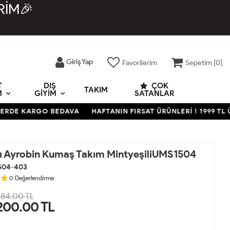
RİM🎉
Giriş Yap
Favorilerim
Sepetim [
0
]
T
DIŞ
ÇOK
TAKIM
M
GIYIM
SATANLAR
E KARGO BEDAVA
HAFTANIN FIRSAT ÜRÜNLERİ ! 1999 TL ÜZER
ı Ayrobin Kumaş Takım MintyeşiliUMS1504
504-403
0
Değerlendirme
84.00 TL
200.00
TL