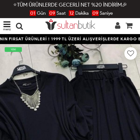
⭐TÜM ÜRÜNLERDE GECERLİ NET %20 İNDİRİM🎉
01
Gün
09
Saat
12
Dakika
08
Saniye
menü
N FIRSAT ÜRÜNLERİ ! 1999 TL ÜZERİ ALIŞVERİŞLERDE KARGO B
YENİ