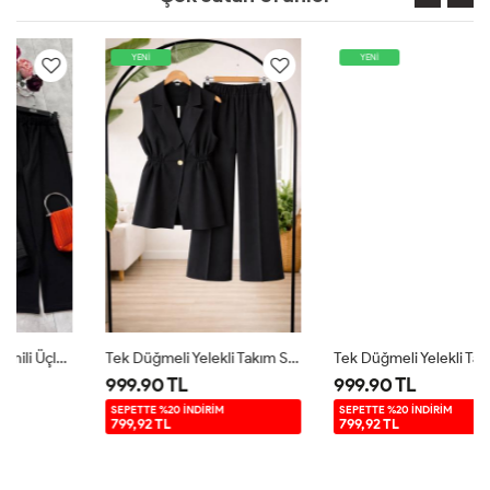
YENİ
YENİ
Tek Düğmeli Yelekli Takım Siyah TB8083
Tek Düğmeli Yelekli Takım Lacivert TB8083
999.90 TL
999.90 TL
SEPETTE %20 İNDİRİM
SEPETTE %20 İNDİRİM
799,92 TL
799,92 TL