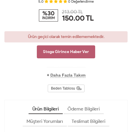
5.0
0
Değerlendirme
213.00 TL
%30
150.00
TL
İNDİRİM
Ürün geçici olarak temin edilememektedir.
Stoga Girince Haber Ver
+
Daha Fazla Takım
Beden Tablosu
Ürün Bilgileri
Ödeme Bilgileri
Müşteri Yorumları
Teslimat Bilgileri