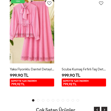
YENİ
Yaka Fiyonklu Dantel Detaylı Takım Pembe TB80108
Scuba Kumaş Fırfırlı Taş Detaylı Takım Bordo YRN30520
999.90 TL
999.90 TL
SEPETTE %20 İNDİRİM
SEPETTE %20 İNDİRİM
799,92 TL
799,92 TL
Çok Satan Ürünler