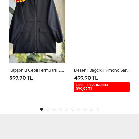
Kapşonlu Cepli Fermuarlı Ceket Siyah 6014
Desenli Bağcıklı Kimono Sarı SLT30357
599.90 TL
499.90 TL
SEPETTE %20 İNDİRİM
399,92 TL