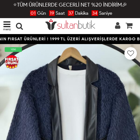
⭐TÜM ÜRÜNLERDE GECERLİ NET %20 İNDİRİM🎉
01
Gün
19
Saat
37
Dakika
34
Saniye
menü
 FIRSAT ÜRÜNLERİ ! 1999 TL ÜZERİ ALIŞVERİŞLERDE KARGO BE
YENİ