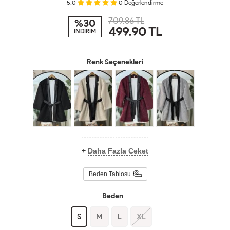
5.0
0
Değerlendirme
709.86 TL
%30
499.90
TL
İNDİRİM
Renk Seçenekleri
+
Daha Fazla Ceket
Beden Tablosu
Beden
S
M
L
XL