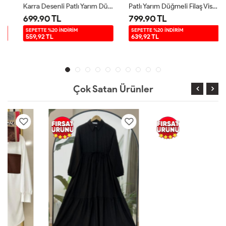
Karra Desenli Patlı Yarım Düğme Elbise Yeşil UMS50143
Patlı Yarım Düğmeli Filaş Viskon Elbise Mavi UMS50291
699.90 TL
799.90 TL
SEPETTE %20 İNDİRİM
SEPETTE %20 İNDİRİM
559,92 TL
639,92 TL
Çok Satan Ürünler