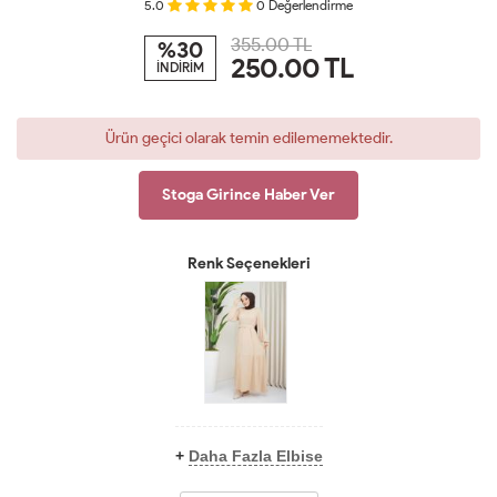
5.0
0
Değerlendirme
355.00 TL
%30
250.00
TL
İNDİRİM
Ürün geçici olarak temin edilememektedir.
Stoga Girince Haber Ver
Renk Seçenekleri
+
Daha Fazla Elbise