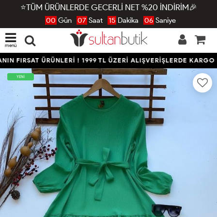
⭐TÜM ÜRÜNLERDE GECERLİ NET %20 İNDİRİM🎉
00
Gün
07
Saat
15
Dakika
05
Saniye
menü
N FIRSAT ÜRÜNLERİ ! 1999 TL ÜZERİ ALIŞVERİŞLERDE KARGO B
YENİ