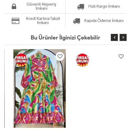
Güvenli Alışveriş
Hızlı Kargo İmkanı
İmkanı
Kredi Kartına Taksit
Kapıda Ödeme İmkanı
İmkanı
Bu Ürünler İlginizi Çekebilir