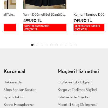
Yarım Düğmeli Bel Büzgülü Elbise Siyah KRN30261
Kemerli Tamboy Düğmeli Viskon Elbise Lacivert UMS50167
499.90 TL
749.90 TL
SEPETTE %20 İNDİRİM
SEPETTE %20 İNDİRİM
399,92 TL
599,92 TL
Kurumsal
Müşteri Hizmetleri
Hakkımızda
Gizlilik ve Kvkk Bilgileri
Sıkça Sorulan Sorular
Kargo ve Teslimat Bilgileri
Sipariş Takibi
İptal ve İade Koşulları
Banka Hesaplarımız
Mesafeli Satış Sözleşmesi