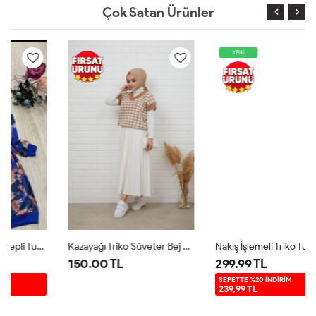
Çok Satan Ürünler
YENİ
Kazayağı Triko Süveter Bej NFS14489
Nakış İşlemeli Triko Tunik Ekru NSY9027
150.00 TL
299.99 TL
SEPETTE %20 İNDİRİM
239,99 TL