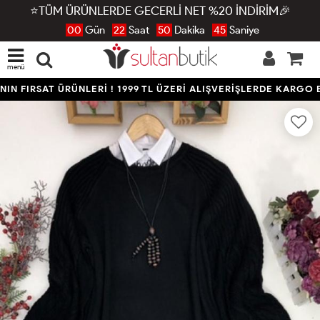
⭐TÜM ÜRÜNLERDE GECERLİ NET %20 İNDİRİM🎉
00
Gün
22
Saat
50
Dakika
44
Saniye
menü
N FIRSAT ÜRÜNLERİ ! 1999 TL ÜZERİ ALIŞVERİŞLERDE KARGO B