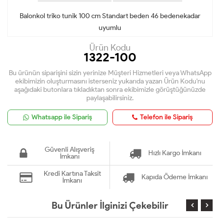
Balonkol triko tunik 100 cm Standart beden 46 bedenekadar
uyumlu
Ürün Kodu
1322-100
Bu ürünün siparişini sizin yerinize Müşteri Hizmetleri veya WhatsApp
ekibimizin oluşturmasını isterseniz yukarıda yazan Ürün Kodu'nu
aşağıdaki butonlara tıkladıktan sonra ekibimizle görüştüğünüzde
paylaşabilirsiniz.
Whatsapp ile Sipariş
Telefon ile Sipariş
Güvenli Alışveriş
Hızlı Kargo İmkanı
İmkanı
Kredi Kartına Taksit
Kapıda Ödeme İmkanı
İmkanı
Bu Ürünler İlginizi Çekebilir