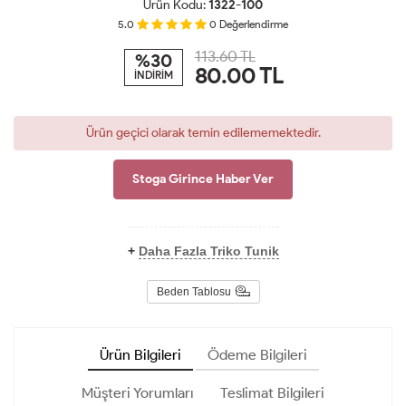
Ürün Kodu:
1322-100
5.0
0
Değerlendirme
113.60 TL
%30
80.00
TL
İNDİRİM
Ürün geçici olarak temin edilememektedir.
Stoga Girince Haber Ver
+
Daha Fazla Triko Tunik
Beden Tablosu
Ürün Bilgileri
Ödeme Bilgileri
Müşteri Yorumları
Teslimat Bilgileri