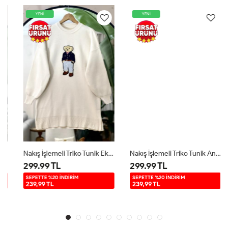
YENİ
YENİ
Nakış İşlemeli Triko Tunik Ekru NSY9027
Nakış İşlemeli Triko Tunik Antrasit NSY9027
299.99 TL
299.99 TL
SEPETTE %20 İNDİRİM
SEPETTE %20 İNDİRİM
239,99 TL
239,99 TL