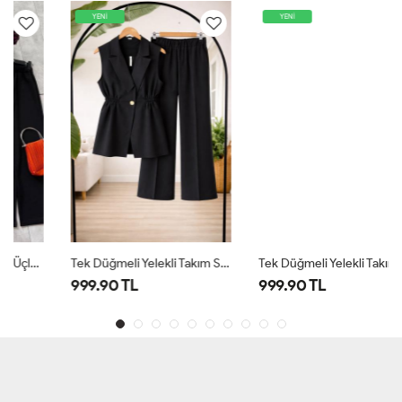
YENİ
YENİ
Tek Düğmeli Yelekli Takım Siyah TB8083
Tek Düğmeli Yelekli Takım Lacivert TB8083
999.90 TL
999.90 TL