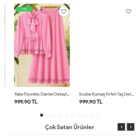
YENİ
Yaka Fiyonklu Dantel Detaylı Takım Pembe TB80108
Scuba Kumaş Fırfırlı Taş Detaylı Takım Bordo YRN30520
999.90 TL
999.90 TL
Çok Satan Ürünler