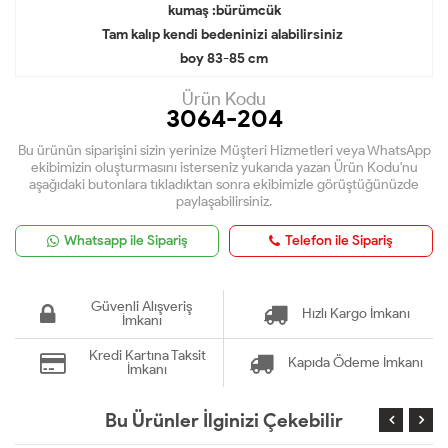
kumaş :bürümcük
Tam kalıp kendi bedeninizi alabilirsiniz
boy 83-85 cm
Ürün Kodu
3064-204
Bu ürünün siparişini sizin yerinize Müşteri Hizmetleri veya WhatsApp
ekibimizin oluşturmasını isterseniz yukarıda yazan Ürün Kodu'nu
aşağıdaki butonlara tıkladıktan sonra ekibimizle görüştüğünüzde
paylaşabilirsiniz.
Whatsapp ile Sipariş
Telefon ile Sipariş
Güvenli Alışveriş
Hızlı Kargo İmkanı
İmkanı
Kredi Kartına Taksit
Kapıda Ödeme İmkanı
İmkanı
Bu Ürünler İlginizi Çekebilir