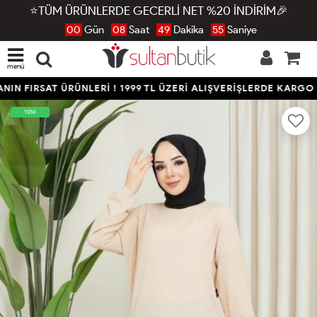
⭐TÜM ÜRÜNLERDE GECERLİ NET %20 İNDİRİM🎉
00
Gün
08
Saat
49
Dakika
54
Saniye
menü
IN FIRSAT ÜRÜNLERİ ! 1999 TL ÜZERİ ALIŞVERİŞLERDE KARGO 
YENİ