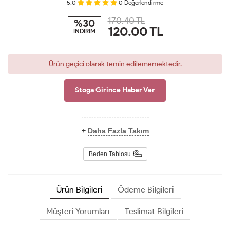
5.0
0
Değerlendirme
170.40 TL
%30
120.00
TL
İNDİRİM
Ürün geçici olarak temin edilememektedir.
Stoga Girince Haber Ver
+
Daha Fazla Takım
Beden Tablosu
Ürün Bilgileri
Ödeme Bilgileri
Müşteri Yorumları
Teslimat Bilgileri