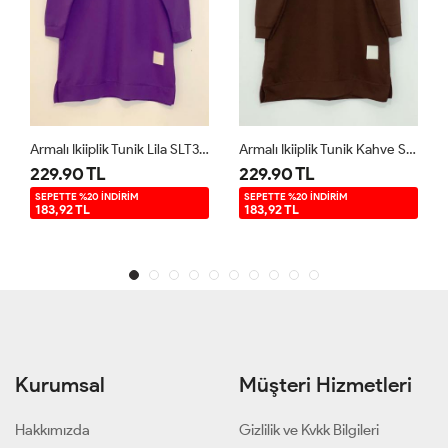
Armalı Ikiiplik Tunik Lila SLT30194
Armalı Ikiiplik Tunik Kahve SLT30194
229.90 TL
229.90 TL
SEPETTE %20 İNDİRİM
SEPETTE %20 İNDİRİM
183,92 TL
183,92 TL
Kurumsal
Müşteri Hizmetleri
Hakkımızda
Gizlilik ve Kvkk Bilgileri