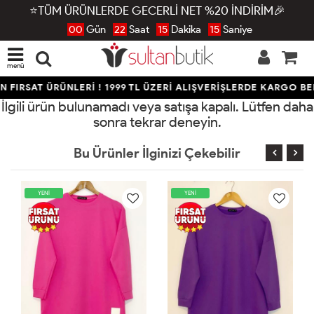
⭐TÜM ÜRÜNLERDE GECERLİ NET %20 İNDİRİM🎉
00
Gün
22
Saat
15
Dakika
15
Saniye
menü
 FIRSAT ÜRÜNLERİ ! 1999 TL ÜZERİ ALIŞVERİŞLERDE KARGO BE
İlgili ürün bulunamadı veya satışa kapalı. Lütfen daha
sonra tekrar deneyin.
Bu Ürünler İlginizi Çekebilir
YENİ
YENİ