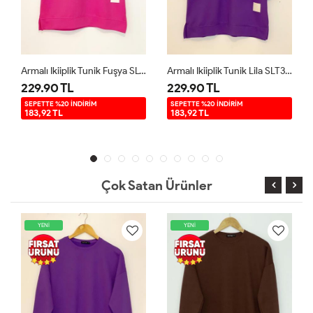
Armalı Ikiiplik Tunik Fuşya SLT30194
Armalı Ikiiplik Tunik Lila SLT30194
229.90 TL
229.90 TL
SEPETTE %20 İNDİRİM
SEPETTE %20 İNDİRİM
183,92 TL
183,92 TL
Çok Satan Ürünler
YENİ
YENİ