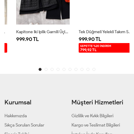
Kapitone Iki Iplik Garnili Üçlü Takım Siyah UMS5007
Tek Düğmeli Yelekli Takım Siyah TB8083
999.90 TL
999.90 TL
SEPETTE %20 İNDİRİM
799,92 TL
Kurumsal
Müşteri Hizmetleri
Hakkımızda
Gizlilik ve Kvkk Bilgileri
Sıkça Sorulan Sorular
Kargo ve Teslimat Bilgileri