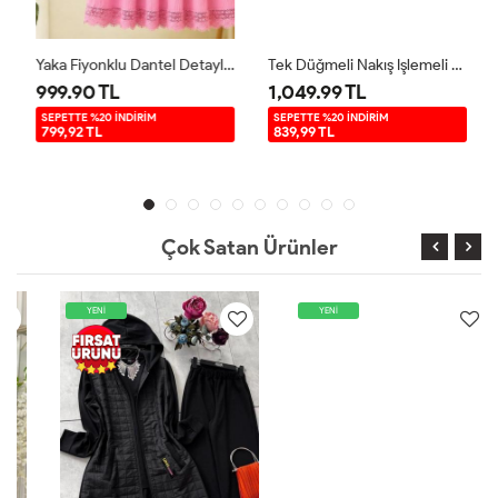
Yaka Fiyonklu Dantel Detaylı Takım Pembe TB80108
Tek Düğmeli Nakış Işlemeli Ceket Takım Yeşil TB8084
999.90 TL
1,049.99 TL
SEPETTE %20 İNDİRİM
SEPETTE %20 İNDİRİM
799,92 TL
839,99 TL
Çok Satan Ürünler
YENİ
YENİ