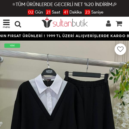
⭐TÜM ÜRÜNLERDE GECERLİ NET %20 İNDİRİM🎉
02
Gün
21
Saat
41
Dakika
23
Saniye
menü
N FIRSAT ÜRÜNLERİ ! 1999 TL ÜZERİ ALIŞVERİŞLERDE KARGO B
YENİ