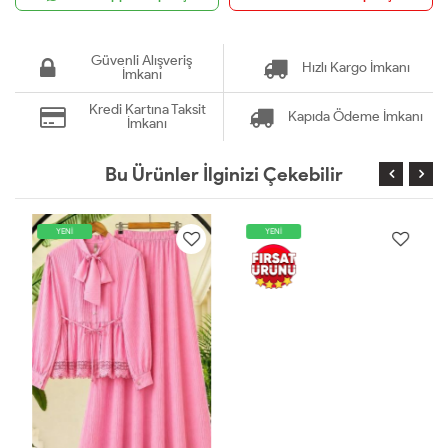
Güvenli Alışveriş
Hızlı Kargo İmkanı
İmkanı
Kredi Kartına Taksit
Kapıda Ödeme İmkanı
İmkanı
Bu Ürünler İlginizi Çekebilir
YENİ
YENİ