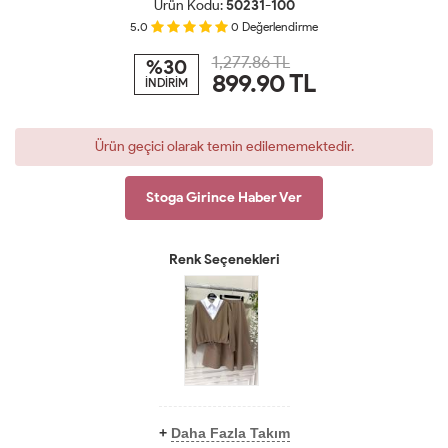
Ürün Kodu:
50231-100
5.0
0
Değerlendirme
1,277.86 TL
%30
899.90
TL
İNDİRİM
Ürün geçici olarak temin edilememektedir.
Stoga Girince Haber Ver
Renk Seçenekleri
+
Daha Fazla Takım