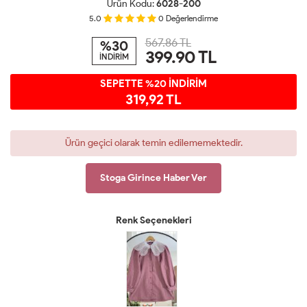
Ürün Kodu:
6028-200
5.0
0
Değerlendirme
567.86 TL
%30
399.90
TL
İNDİRİM
SEPETTE %20 İNDİRİM
319,92 TL
Ürün geçici olarak temin edilememektedir.
Stoga Girince Haber Ver
Renk Seçenekleri