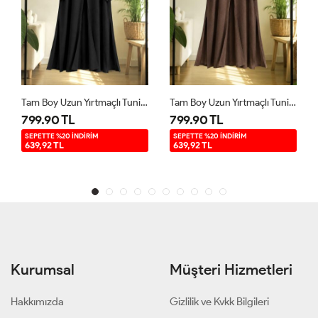
Tam Boy Uzun Yırtmaçlı Tunik Siyah YR9580
Tam Boy Uzun Yırtmaçlı Tunik Kahverengi YR9580
799.90 TL
799.90 TL
SEPETTE %20 İNDİRİM
SEPETTE %20 İNDİRİM
639,92 TL
639,92 TL
Kurumsal
Müşteri Hizmetleri
Hakkımızda
Gizlilik ve Kvkk Bilgileri