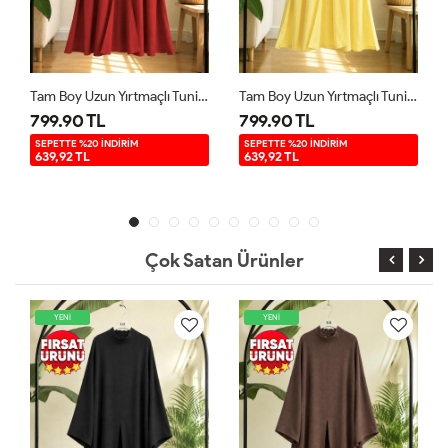
Tam Boy Uzun Yırtmaçlı Tunik Kırmızı YR9580
Tam Boy Uzun Yırtmaçlı Tunik Sarı YR9580
799.90 TL
799.90 TL
SEPETTE %20 İNDİRİM
SEPETTE %20 İNDİRİM
639,92 TL
639,92 TL
Çok Satan Ürünler
YENİ
YENİ