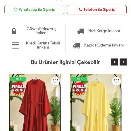
Whatsapp ile Sipariş
Telefon ile Sipariş
Güvenli Alışveriş
Hızlı Kargo İmkanı
İmkanı
Kredi Kartına Taksit
Kapıda Ödeme İmkanı
İmkanı
Bu Ürünler İlginizi Çekebilir
YENİ
YENİ