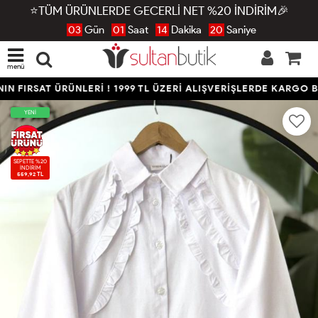
⭐TÜM ÜRÜNLERDE GECERLİ NET %20 İNDİRİM🎉
03
Gün
01
Saat
14
Dakika
20
Saniye
menü
 FIRSAT ÜRÜNLERİ ! 1999 TL ÜZERİ ALIŞVERİŞLERDE KARGO BE
YENİ
SEPETTE %20
İNDİRİM
559,92 TL