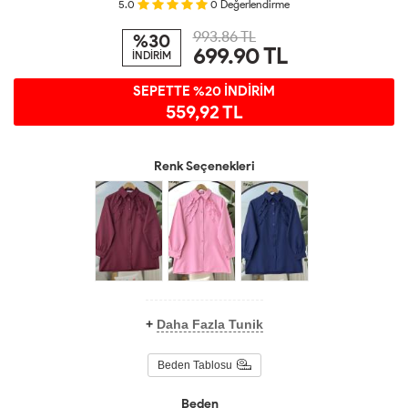
5.0
0
Değerlendirme
993.86 TL
%30
699.90
TL
İNDİRİM
SEPETTE %20 İNDİRİM
559,92 TL
Renk Seçenekleri
+
Daha Fazla Tunik
Beden Tablosu
Beden