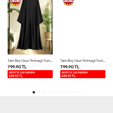
Tam Boy Uzun Yırtmaçlı Tunik Siyah YR9580
Tam Boy Uzun Yırtmaçlı Tunik Kahverengi YR9580
799.90 TL
799.90 TL
SEPETTE %20 İNDİRİM
SEPETTE %20 İNDİRİM
639,92 TL
639,92 TL