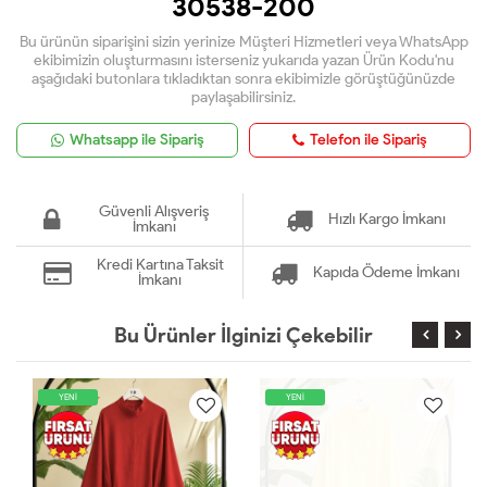
30538-200
Bu ürünün siparişini sizin yerinize Müşteri Hizmetleri veya WhatsApp
ekibimizin oluşturmasını isterseniz yukarıda yazan Ürün Kodu'nu
aşağıdaki butonlara tıkladıktan sonra ekibimizle görüştüğünüzde
paylaşabilirsiniz.
Whatsapp ile Sipariş
Telefon ile Sipariş
Güvenli Alışveriş
Hızlı Kargo İmkanı
İmkanı
Kredi Kartına Taksit
Kapıda Ödeme İmkanı
İmkanı
Bu Ürünler İlginizi Çekebilir
YENİ
YENİ