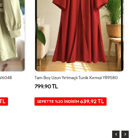
EW6048
Tam Boy Uzun Yırtmaçlı Tunik Kırmızı YR9580
Ta
799.90 TL
7
 TL
639,92 TL
SEPETTE %20 İNDİRİM