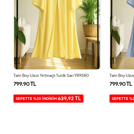
Boy Uzun Yırtmaçlı Tunik Kahverengi YR9580
Tam Boy Uzun Yırtmaçlı Tunik Sarı YR9580
Tam Boy Uzun
799.90 TL
799.90 TL
639,92 TL
SEPETTE %20 İNDİRİM
SEPETTE %2