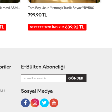
Karpuz Kol Ön Nakış Işelemeli Tunik Mavi ASM30252
Tam Boy Uzun Yırtmaçlı Tunik Beyaz YR9580
Ta
799.90 TL
7
TL
639,92 TL
SEPETTE %20 İNDİRİM
riler
E-Bülten Aboneliği
Sosyal Medya
ONU