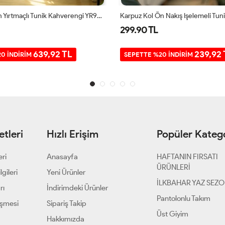
Tam Boy Uzun Yırtmaçlı Tunik Kahverengi YR9580
299.90 TL
639,92 TL
239,92 
0 İNDİRİM
SEPETTE %20 İNDİRİM
tleri
Hızlı Erişim
Popüler Katego
eri
Anasayfa
HAFTANIN FIRSATI
ÜRÜNLERİ
gileri
Yeni Ürünler
İLKBAHAR YAZ SEZ
rı
İndirimdeki Ürünler
Pantolonlu Takım
eşmesi
Sipariş Takip
Üst Giyim
Hakkımızda