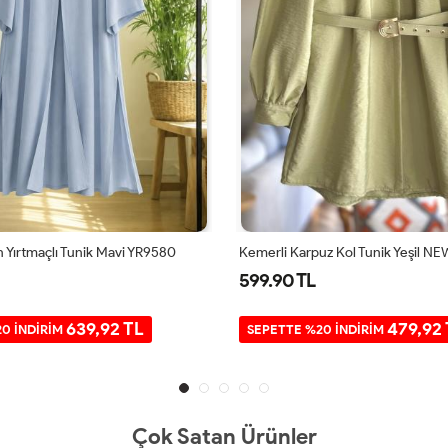
 Yırtmaçlı Tunik Mavi YR9580
Kemerli Karpuz Kol Tunik Yeşil N
599.90 TL
639,92 TL
479,92
0 İNDİRİM
SEPETTE %20 İNDİRİM
Çok Satan Ürünler