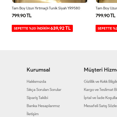
Tam Boy Uzun Yırtmaçlı Tunik Siyah YR9580
799.90 TL
799.90 TL
639,92 TL
SEPETTE %20 İNDİRİM
SEPETTE %2
Kurumsal
Müşteri Hizme
Hakkımızda
Gizlilik ve Kvkk Bilgil
Sıkça Sorulan Sorular
Kargo ve Teslimat Bil
Sipariş Takibi
İptal ve İade Koşulla
Banka Hesaplarımız
Mesafeli Satış Sözl
İletişim