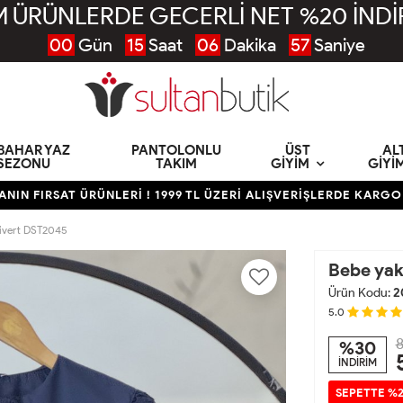
 ÜRÜNLERDE GECERLİ NET %20 İNDİ
00
Gün
15
Saat
06
Dakika
56
Saniye
KBAHAR YAZ
PANTOLONLU
ÜST
AL
SEZONU
TAKIM
GIYIM
GIYI
FIRSAT ÜRÜNLERİ ! 1999 TL ÜZERİ ALIŞVERİŞLERDE KARGO BED
acivert DST2045
Bebe yak
Ürün Kodu:
2
5.0
8
%30
İNDİRİM
SEPETTE %2