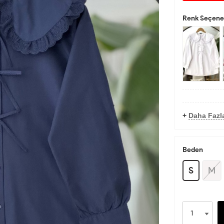
Renk Seçenek
+
Daha Fazl
Beden
S
M