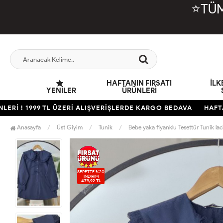
⭐TÜM
HAFTANIN FIRSATI
İL
YENILER
ÜRÜNLERİ
! 1999 TL ÜZERİ ALIŞVERİŞLERDE KARGO BEDAVA
HAFTANIN 
Anasayfa
Üst Giyim
Tunik
Bebe yaka fiyanklu Tesettür Tunik l
SEPETTE %20
İNDİRİM
479,92 TL