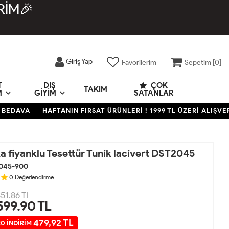
RİM🎉
Giriş Yap
Favorilerim
Sepetim [
0
]
T
DIŞ
ÇOK
TAKIM
M
GIYIM
SATANLAR
AVA
HAFTANIN FIRSAT ÜRÜNLERİ ! 1999 TL ÜZERİ ALIŞVERİŞ
a fiyanklu Tesettür Tunik lacivert DST2045
045-900
0
Değerlendirme
51.86 TL
599.90
TL
479,92 TL
0 İNDİRİM