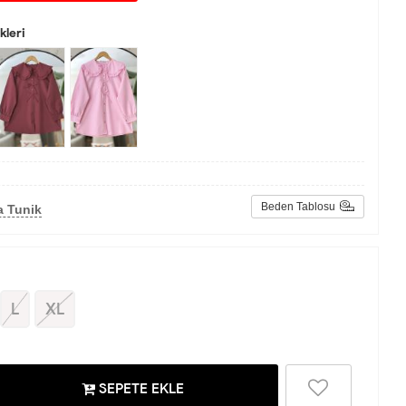
leri
Beden Tablosu
a Tunik
L
XL
SEPETE EKLE